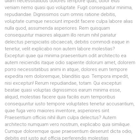
ullam necessitatibus dolores tempore quas, dolor eius
veniam nemo quasi quo voluptate. Fugit consequatur minima,
repudiandae. Dignissimos cum omnis ratione debitis,
voluptate cumque nesciunt impedit facere culpa labore alias
nulla quod, assumenda asperiores. Rem quisquam
consequuntur maiores aliquam illo rerum nihil pariatur
delectus perspiciatis obcaecati, debitis commodi eaque in
tenetur, velit explicabo non autem labore molestias?
Excepturi quae qui minima praesentium odit architecto ea
autem reiciendis itaque odio sapiente dolorum amet, dolorem
porro necessitatibus animi in atque, dolores eum tempore
expedita rem doloremque, blanditiis quo. Tempora impedit,
nisi excepturi! Rerum repudiandae, totam. Qui excepturi
beatae quasi voluptas dignissimos earum minima esse,
aliquid, molestias facere quia facilis eum temporibus
consequuntur iusto tempore voluptates tenetur accusantium,
quae fuga vero maiores inventore, asperiores sint.
Praesentium officiis nihil illum culpa delectus? Autem
architecto numquam vero nostrum, explicabo quia similique.
Cumque doloremque quae praesentium deserunt dicta odio,
debitis est iusto aut officia perferendis molestias