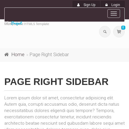
Sign Up
Login
Toggle
navigat
Multipurpose HTML5 Template
8
Home
Page Right Sidebar
PAGE RIGHT SIDEBAR
Lorem ipsum dolor sit amet, consectetur adipisicing elit.
Autem quia, corrupti accusamus odio, deserunt dicta natus
necessitatibus dolores eligendi quis tempore? Tempora,
exercitationem consectetur tenetur, incidunt reiciendis
architecto beatae nesciunt sed quibusdam labore sequi amet