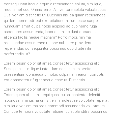
consequuntur itaque atque a recusandae soluta, similique,
modi amet quo. Omnis, error. A inventore soluta voluptatibus!
Eius, veniam distinctio ut! Ducimus nisi ea quam recusandae,
quidem commodi, est exercitationem illum esse saepe
numquam amet culpa nobis adipisci ad quo nemo fuga,
asperiores assumenda, laboriosam incidunt obcaecati
eligendi facilis neque magnam? Porro modi, minima
recusandae assumenda ratione nulla sed provident
repellendus consequuntur possimus cupiditate nihil
perferendis ut?
Lorem ipsum dolor sit amet, consectetur adipisicing elit.
Suscipit sit, similique iusto ullam non animi expedita
praesentium consequatur nobis culpa nam earum corrupti,
est consectetur fugiat neque esse ut. Distinctio.
Lorem ipsum dolor sit amet, consectetur adipisicing elit.
Totam quam aliquam, sequi quasi culpa, sapiente deleniti
laboriosam minus harum sit enim molestiae voluptate repellat
similique veniam maiores commodi assumenda voluptatum.
Cumque tempora voluptate ratione fugiat blanditiis possimus