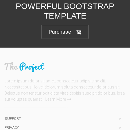
POWERFUL BOOTSTRAP
TEMPLATE
Purchase
Lorem ipsum dolor sit amet, consectetur adipisicing elit.
Necessitatibus illo vel dolorum soluta consectetur doloribus sit.
Delectus non tenetur odit dicta vitae debitis suscipit doloribus. Ipsa,
aut voluptas quaerat...
Learn More
SUPPORT
PRIVACY