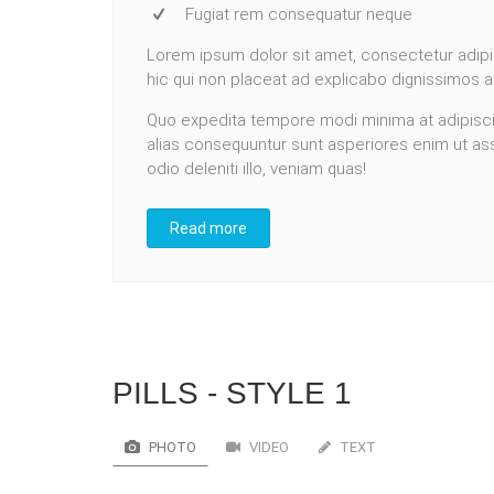
Fugiat rem consequatur neque
Lorem ipsum dolor sit amet, consectetur adipis
hic qui non placeat ad explicabo dignissimos 
Quo expedita tempore modi minima at adipisc
alias consequuntur sunt asperiores enim ut as
odio deleniti illo, veniam quas!
Read more
PILLS - STYLE 1
PHOTO
VIDEO
TEXT