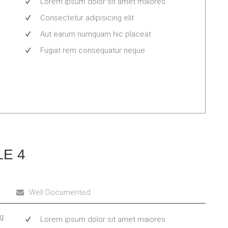
Lorem ipsum dolor sit amet maiores
Consectetur adipisicing elit
Aut earum numquam hic placeat
Fugiat rem consequatur neque
LE 4
Well Documented
ng
Lorem ipsum dolor sit amet maiores