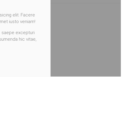
icing elit. Facere
amet iusto veniam!
i saepe excepturi
sumenda hic vitae,