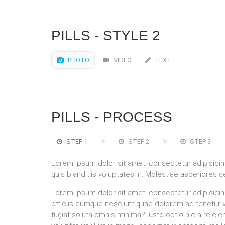
PILLS - STYLE 2
PHOTO
VIDEO
TEXT
PILLS - PROCESS
STEP 1
STEP 2
STEP 3
Lorem ipsum dolor sit amet, consectetur adipisicing e
quis blanditiis voluptates in. Molestiae asperiores 
Lorem ipsum dolor sit amet, consectetur adipisicing
officiis cumque nesciunt quae dolorem ad tenetur volu
fugiat soluta omnis minima? Iusto optio hic a reic