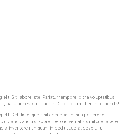
lit. Sit, labore iste! Pariatur tempore, dicta voluptatibus
sed, pariatur nesciunt saepe. Culpa ipsam ut enim reiciendis!
 elit. Debitis eaque nihil obcaecati minus perferendis
ptate blanditiis labore libero id veritatis similique facere,
iendis, inventore numquam impedit quaerat deserunt,