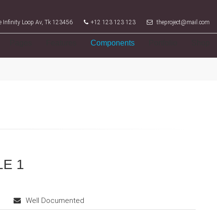
 Infinity Loop Av, Tk 123456
+12 123 123 123
theproject@mail.com
Pages
Features
Components
Portfolio
Shop
LE 1
Well Documented