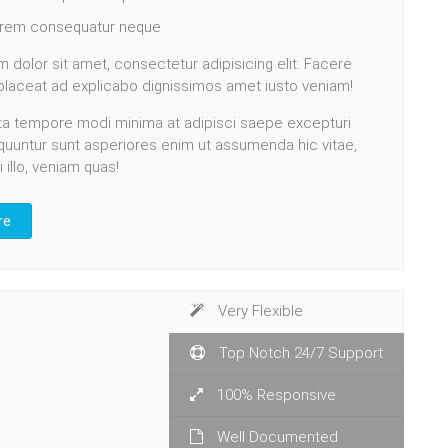
 rem consequatur neque
 dolor sit amet, consectetur adipisicing elit. Facere
 placeat ad explicabo dignissimos amet iusto veniam!
a tempore modi minima at adipisci saepe excepturi
quuntur sunt asperiores enim ut assumenda hic vitae,
i illo, veniam quas!
re
Very Flexible
Top Notch 24/7 Support
100% Responsive
Well Documented