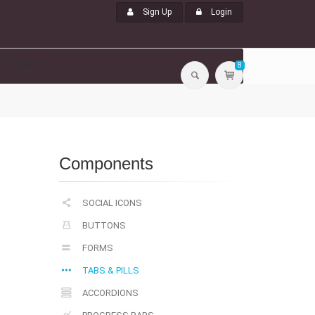
Sign Up
Login
Blog
8
Components
SOCIAL ICONS
BUTTONS
FORMS
TABS & PILLS
ACCORDIONS