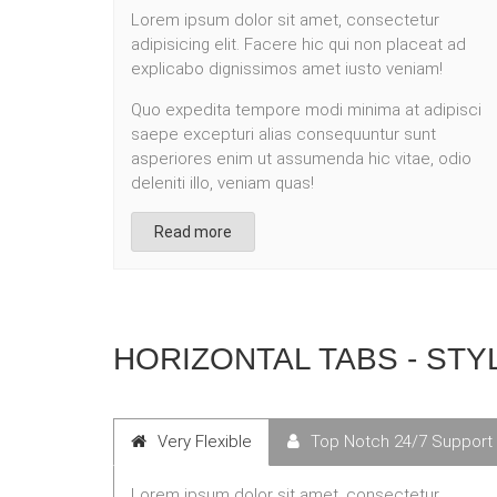
Lorem ipsum dolor sit amet, consectetur
adipisicing elit. Facere hic qui non placeat ad
explicabo dignissimos amet iusto veniam!
Quo expedita tempore modi minima at adipisci
saepe excepturi alias consequuntur sunt
asperiores enim ut assumenda hic vitae, odio
deleniti illo, veniam quas!
Read more
HORIZONTAL TABS - STY
Very Flexible
Top Notch 24/7 Support
Lorem ipsum dolor sit amet, consectetur