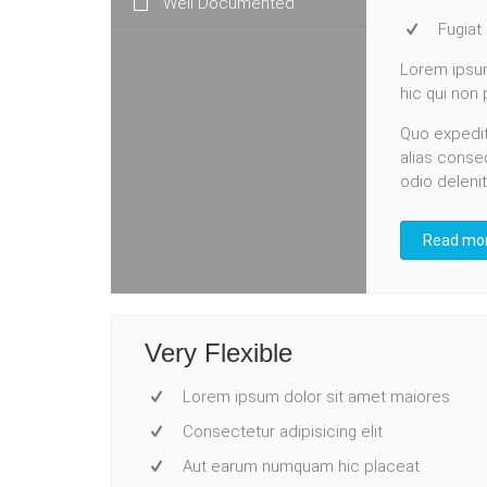
Well Documented
Fugiat
Lorem ipsum
hic qui non
Quo expedit
alias conse
odio delenit
Read mo
Very Flexible
Lorem ipsum dolor sit amet maiores
Consectetur adipisicing elit
Aut earum numquam hic placeat