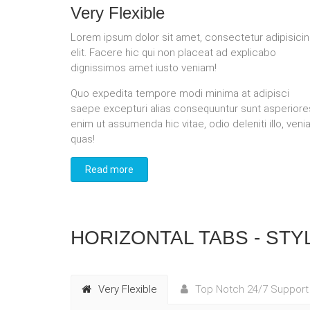
Very Flexible
Lorem ipsum dolor sit amet, consectetur adipisici
elit. Facere hic qui non placeat ad explicabo
dignissimos amet iusto veniam!
Quo expedita tempore modi minima at adipisci
saepe excepturi alias consequuntur sunt asperiore
enim ut assumenda hic vitae, odio deleniti illo, ven
quas!
Read more
HORIZONTAL TABS - STY
Very Flexible
Top Notch 24/7 Support