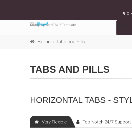
One
Multipurpose HTML5 Template
Home
Home
Tabs and Pills
TABS AND PILLS
HORIZONTAL TABS - STY
Very Flexible
Top Notch 24/7 Support