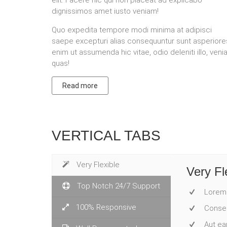
elit. Facere hic qui non placeat ad explicabo
dignissimos amet iusto veniam!
Quo expedita tempore modi minima at adipisci
saepe excepturi alias consequuntur sunt asperiore
enim ut assumenda hic vitae, odio deleniti illo, ven
quas!
Read more
VERTICAL TABS
Very Flexible
Very Fl
Top Notch 24/7 Support
Lorem 
100% Responsive
Consect
Aut ea