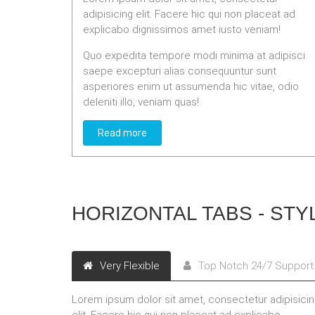
adipisicing elit. Facere hic qui non placeat ad
explicabo dignissimos amet iusto veniam!
Quo expedita tempore modi minima at adipisci
saepe excepturi alias consequuntur sunt
asperiores enim ut assumenda hic vitae, odio
deleniti illo, veniam quas!
Read more
HORIZONTAL TABS - STY
Very Flexible
Top Notch 24/7 Support
Lorem ipsum dolor sit amet, consectetur adipisici