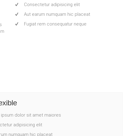
Consectetur adipisicing elit
Aut earum numquam hic placeat
Fugiat rem consequatur neque
s
iam
exible
ipsum dolor sit amet maiores
etur adipisicing elit
rum numquam hic placeat