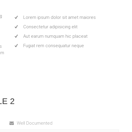
ng
Lorem ipsum dolor sit amet maiores
Consectetur adipisicing elit
Aut earum numquam hic placeat
Fugiat rem consequatur neque
s
iam
LE 2
Well Documented