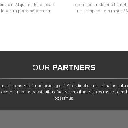
ing elit. Aliquam atque ipsam
Lorem ipsum dolor sit amet, 
o laborum porro aspernatur.
nihil, adipisci rem minus?
OUR
PARTNERS
amet, consectetur adipisicing elit. At distinctio quia, et natus nul
excepturi ea necessitatibus facilis, vero illum dignissimos eligend
possimus.