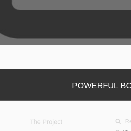
POWERFUL BO
The Project
Re