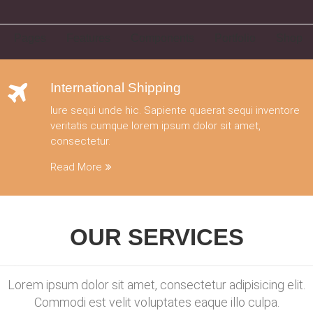
Pages
Features
Components
Portfolio
Shop
International Shipping
Iure sequi unde hic. Sapiente quaerat sequi inventore
veritatis cumque lorem ipsum dolor sit amet,
consectetur.
Read More
OUR
SERVICES
Lorem ipsum dolor sit amet, consectetur adipisicing elit.
Commodi est velit voluptates eaque illo culpa.