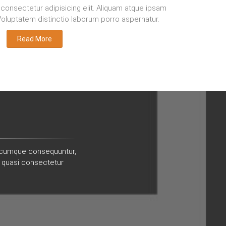
consectetur adipisicing elit. Aliquam atque ipsam
 Voluptatem distinctio laborum porro aspernatur.
Read More
la cumque consequuntur,
i quasi consectetur