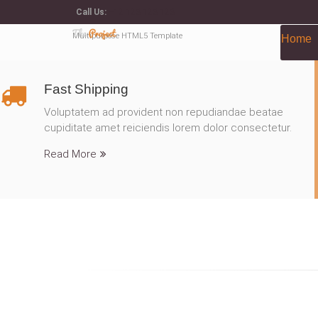
Call Us:
+12 123 123 123
Multipurpose HTML5 Template
Home
Fast Shipping
Voluptatem ad provident non repudiandae beatae
cupiditate amet reiciendis lorem dolor consectetur.
Read More