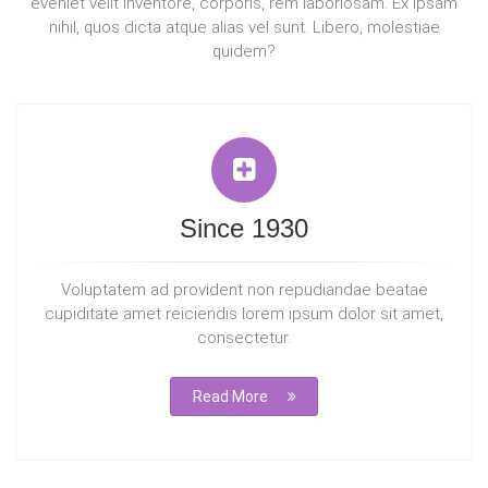
eveniet velit inventore, corporis, rem laboriosam. Ex ipsam
nihil, quos dicta atque alias vel sunt. Libero, molestiae
quidem?
Since 1930
Voluptatem ad provident non repudiandae beatae
cupiditate amet reiciendis lorem ipsum dolor sit amet,
consectetur.
Read More