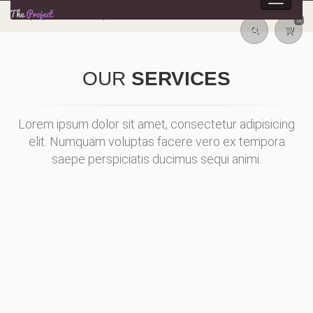
Toggle
navigat
Multipurpose HTML5 Template
8
OUR
SERVICES
Lorem ipsum dolor sit amet, consectetur adipisicing
elit. Numquam voluptas facere vero ex tempora
saepe perspiciatis ducimus sequi animi.