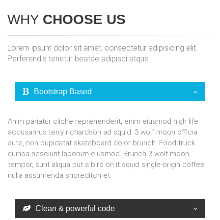
WHY
CHOOSE US
Lorem ipsum dolor sit amet, consectetur adipisicing elit.
Perferendis tenetur beatae adipisci atque.
Bootstrap Based
Anim pariatur cliche reprehenderit, enim eiusmod high life
accusamus terry richardson ad squid. 3 wolf moon officia
aute, non cupidatat skateboard dolor brunch. Food truck
quinoa nesciunt laborum eiusmod. Brunch 3 wolf moon
tempor, sunt aliqua put a bird on it squid single-origin coffee
nulla assumenda shoreditch et.
Clean & powerful code