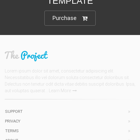
TEMPLATE
Purchase
Lorem ipsum dolor sit amet, consectetur adipisicing elit.
Necessitatibus illo vel dolorum soluta consectetur doloribus sit.
Delectus non tenetur odit dicta vitae debitis suscipit doloribus. Ipsa,
aut voluptas quaerat...
Learn More
SUPPORT
PRIVACY
TERMS