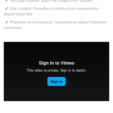
Sed eget pulvinar quam, vel feugiat enim aliquam
Erat volutpat. Phasellus eu porta ipsum suspendisse
aliquet imperdiet
Phasellus eu porta ipsum. Suspendisse aliquet imperdiet
commodo
Introducing Vimeo Music Store
from
Vimeo Staff
on
Vimeo
.