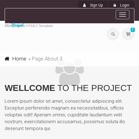
Sign Up
Login
Toggle
navigat
Multipurpose HTML5 Template
8
Home
Page About 3
WELLCOME
TO THE PROJECT
Lorem ipsum dolor sit amet, consectetur adipisicing elit.
Excepturi perferendis magnam ea necessitatibus, officiis
voluptas odit! Aperiam omnis, cupiditate laudantium velit
nostrum, exercitationem accusamus, possimus soluta illo
deserunt tempora qui.