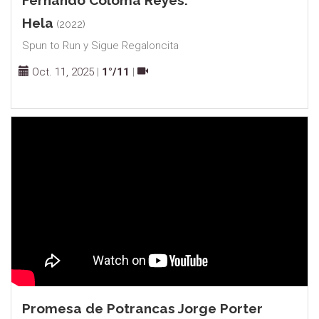
Fernando Coloma Reyes.
Hela
(2022)
Spun to Run y Sigue Regaloncita
Oct. 11, 2025
|
1°/11
|
Promesa de Potrancas Jorge Porter