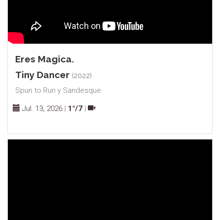
Eres Magica.
Tiny Dancer
(2022)
Spun to Run y Sandesque
Jul. 13, 2026
|
1°/7
|