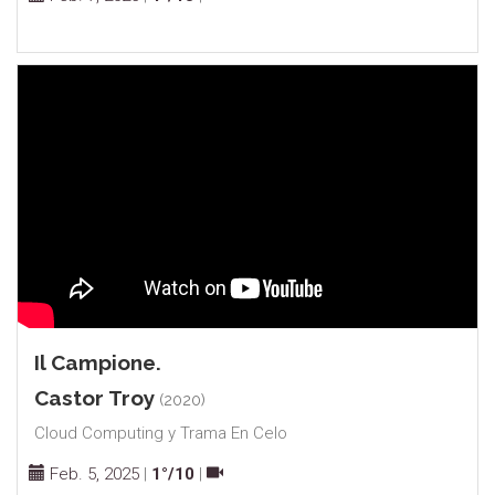
Il Campione.
Castor Troy
(2020)
Cloud Computing y Trama En Celo
Feb. 5, 2025
|
1°/10
|