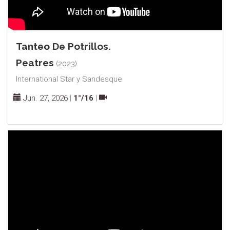
Tanteo De Potrillos.
Peatres
(2023)
International Star y Sandesque
Jun. 27, 2026
|
1°/16
|