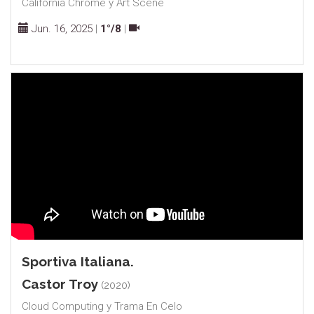
California Chrome y Art Scene
Jun. 16, 2025
|
1°/8
|
Sportiva Italiana.
Castor Troy
(2020)
Cloud Computing y Trama En Celo