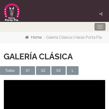
Togg
navig
Home
Galería Clásica | Haras Porta Pia
GALERÍA CLÁSICA
Todos
G1
G2
G3
L