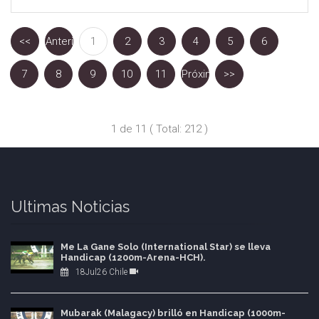
<<
Anterior
1
2
3
4
5
6
7
8
9
10
11
Próxima
>>
1 de 11 ( Total: 212 )
Ultimas Noticias
Me La Gane Solo (International Star) se lleva
Handicap (1200m-Arena-HCH).
18Jul26 Chile
Mubarak (Malagacy) brilló en Handicap (1000m-