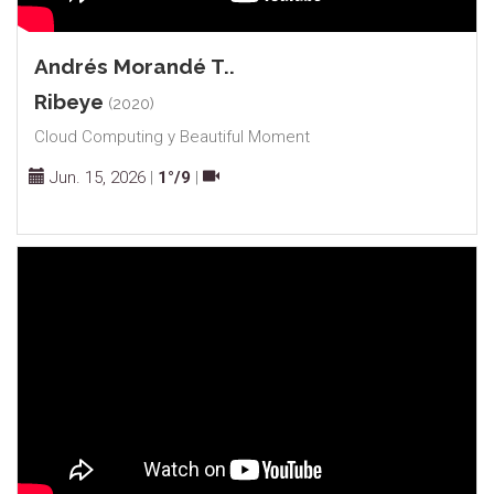
Andrés Morandé T..
Ribeye
(2020)
Cloud Computing y Beautiful Moment
Jun. 15, 2026
|
1°/9
|