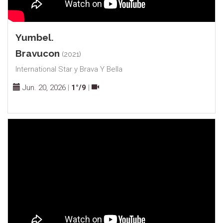
Yumbel.
Bravucon
(2021)
International Star y Brava Y Bella
Jun. 20, 2026
|
1°/9
|