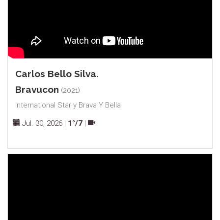
Carlos Bello Silva.
Bravucon
(2021)
International Star y Brava Y Bella
Jul. 30, 2026
|
1°/7
|