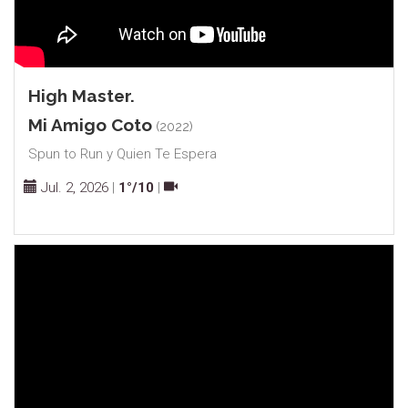
High Master.
Mi Amigo Coto
(2022)
Spun to Run y Quien Te Espera
Jul. 2, 2026
|
1°/10
|