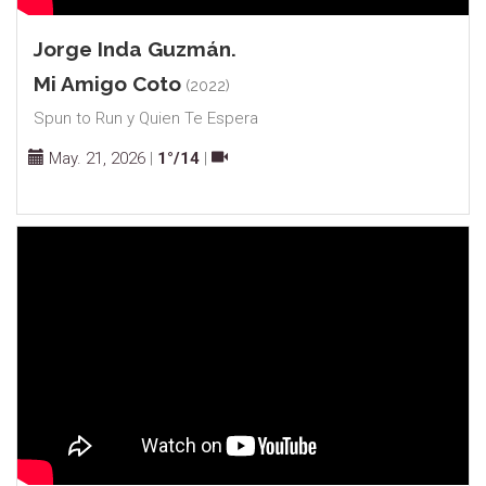
Jorge Inda Guzmán.
Mi Amigo Coto
(2022)
Spun to Run y Quien Te Espera
May. 21, 2026
|
1°/14
|