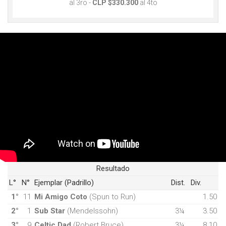
al 3ro -
CLP $330.300
al 4to
Resultado
L°
N°
Ejemplar (Padrillo)
Dist.
Div.
1°
11
Mi Amigo Coto
(Spun to Run)
1.50
2°
1
Sub Star
(Mendelssohn)
3¼
3.50
3°
9
Celtic Dad
(Robert Bruce)
3¼
8.10