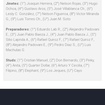
Jinetes:
(1°) Joaquin Herrera, (2°) Nelson Rojas, (3°) Hugo
Ochoa, (4°) Gustavo Aros, (5°) José Villablanca Ch., (6°)
Lesly C. González, (7°) Nelson Figueroa, (8°) Victor Miranda
G., (9°) Luis Torres Ch., (U°) Juan.M. Soto
Preparadores:
(1°) Eduardo Lab R., (2°) Alejandro Padovani
E., (3°) Juan Pablo Baeza J., (4°) Juan Pablo Baeza J., (5°)
Silio Laprida A., (6°) Rafael Quiroz F., (7°) Rafael Quiroz F.,
(8°) Alejandro Padovani E., (9°) Pedro Diaz S., (U°) Luis
Machulas G.
Studs:
(1°) Cristian Manuel, (2°) Don Bernardo, (3°) Pinky,
(4°) Anita, (5°) Quarter Dollar, (6°) Arturo Y Cecilia, (7°)
Filipino, (8°) Elephant, (9°) Los Jeques, (U°) Cayo