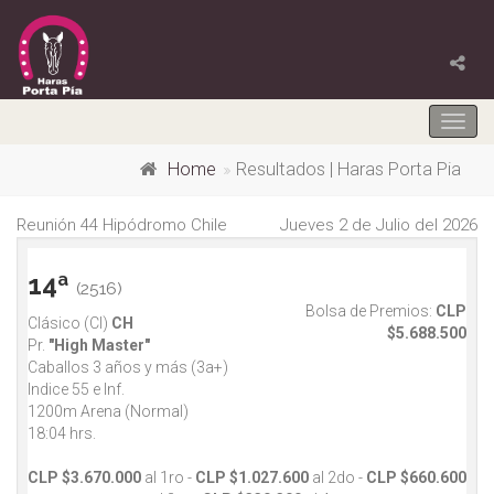
Togg
navig
Home
Resultados | Haras Porta Pia
Reunión 44 Hipódromo Chile
Jueves 2 de Julio del 2026
14ª
(2516)
Bolsa de Premios:
CLP
Clásico (Cl)
CH
$5.688.500
Pr.
"High Master"
Caballos 3 años y más (3a+)
Indice 55 e Inf.
1200m Arena (Normal)
18:04 hrs.
CLP $3.670.000
al 1ro -
CLP $1.027.600
al 2do -
CLP $660.600