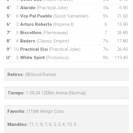
4°
7
Alarido
(Practical Joke)
5¼
6.90
5°
6
Voy Pal Pueblo
(Good Samaritan)
5½
21.60
6°
2
Arturo Roberto
(Imperia II)
6
15.90
7°
5
Biscottino
(Flameaway)
7
26.80
8°
4
Badero
(Classic Empire)
7½
17.80
9°
10
Practical Sisi
(Practical Joke)
7½
26.40
U°
3
White Spirit
(Protonico)
9½
119.40
Retiros:
(8)Good Runner
Tiempo:
1.09.24 1200m Arena (Normal)
Favorito:
(11)Mi Amigo Coto
Mandiles:
11, 1, 9, 7, 6, 2, 5, 4, 10, 3