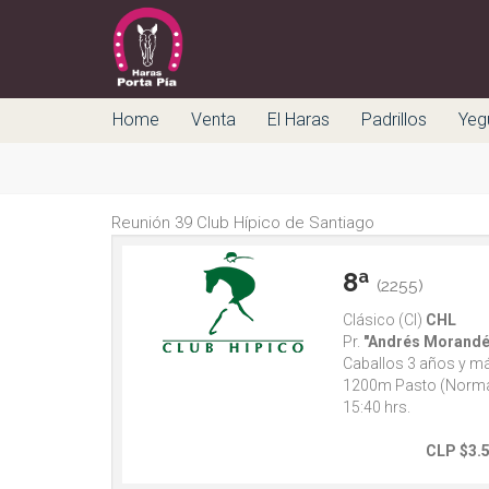
Home
Venta
El Haras
Padrillos
Yeg
Reunión 39 Club Hípico de Santiago
8ª
(2255)
Clásico (Cl)
CHL
Pr.
"Andrés Morandé 
Caballos 3 años y m
1200m Pasto (Norma
15:40 hrs.
CLP $3.