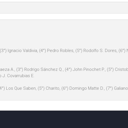
3°) Ignacio Valdivia, (4°) Pedro Robles, (5°) Rodolfo S. Dores, (6°)
Baeza A., (3°) Rodrigo Sánchez Q., (4°) John Pinochet P., (5°) Crist
o J. Covarrubias E.
(4°) Los Que Saben, (5°) Charito, (6°) Domingo Matte D., (7°) Galiano