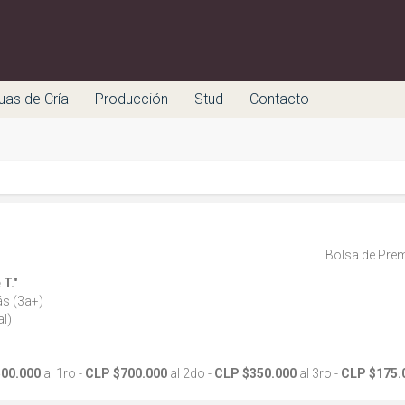
uas de Cría
Producción
Stud
Contacto
Bolsa de Prem
T."
ás (3a+)
l)
500.000
al 1ro -
CLP $700.000
al 2do -
CLP $350.000
al 3ro -
CLP $175.