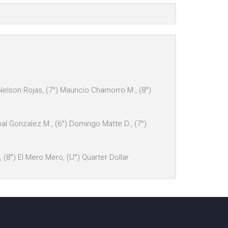
 Nelson Rojas, (7°) Mauricio Chamorro M., (8°)
obal Gonzalez M., (6°) Domingo Matte D., (7°)
, (8°) El Mero Mero, (U°) Quarter Dollar