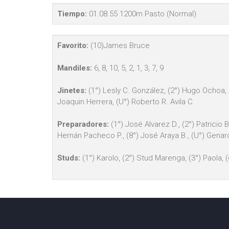
Tiempo:
01.08.55 1200m Pasto (Normal)
Favorito:
(10)James Bruce
Mandiles:
6, 8, 10, 5, 2, 1, 3, 7, 9
Jinetes:
(1°) Lesly C. González, (2°) Hugo Ochoa, (
Joaquin Herrera, (U°) Roberto R. Avila C.
Preparadores:
(1°) José Alvarez D., (2°) Patricio 
Hernán Pacheco P., (8°) José Araya B., (U°) Genar
Studs:
(1°) Karolo, (2°) Stud Marenga, (3°) Paola, 