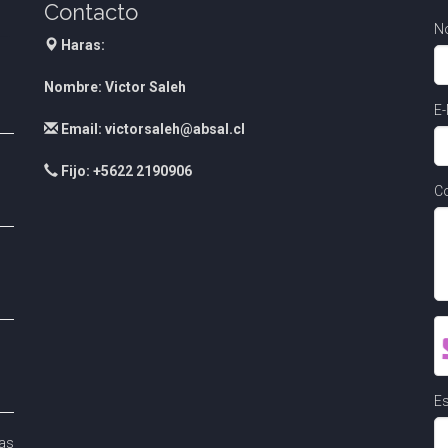
Contacto
N
Haras:
Nombre: Victor Saleh
E-
Email: victorsaleh@absal.cl
Fijo: +5622 2190906
Co
Es
as