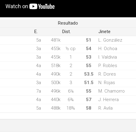
Resultado
E.
Dist.
Jinete
5a
481k
51
L. González
3a
455k
½ cp
54
H. Ochoa
3a
455k
1
53
I. Valdivia
4a
518k
2
55
P. Robles
4a
490k
2
53.5
R. Dores
3a
500k
3
51.5
N. Rojas
7a
496k
6¼
55
M. Chamorro
4a
440k
6¾
57
J. Herrera
5a
488k
18¾
58
R. Avila