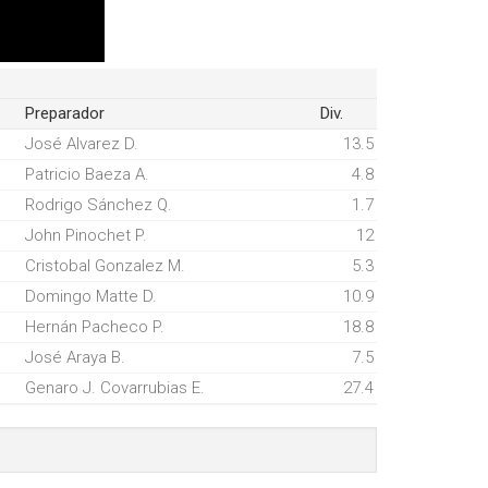
Preparador
Div.
José Alvarez D.
13.5
Patricio Baeza A.
4.8
Rodrigo Sánchez Q.
1.7
John Pinochet P.
12
Cristobal Gonzalez M.
5.3
Domingo Matte D.
10.9
Hernán Pacheco P.
18.8
José Araya B.
7.5
Genaro J. Covarrubias E.
27.4