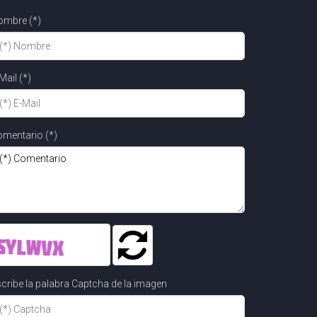
ombre (*)
Mail (*)
mentario (*)
cribe la palabra Captcha de la imagen