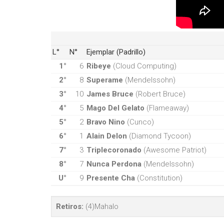
L°
N°
Ejemplar (Padrillo)
1°
6
Ribeye
(Cloud Computing)
2°
8
Superame
(Mendelssohn)
3°
10
James Bruce
(Robert Bruce)
4°
5
Mago Del Gelato
(Flameaway)
5°
2
Bravo Nino
(Cunco)
6°
1
Alain Delon
(Diamond Tycoon)
7°
3
Triplecoronado
(Awesome Patriot)
8°
7
Nunca Perdona
(Mendelssohn)
U°
9
Presente Cha
(Constitution)
Retiros:
(4)Mahalo