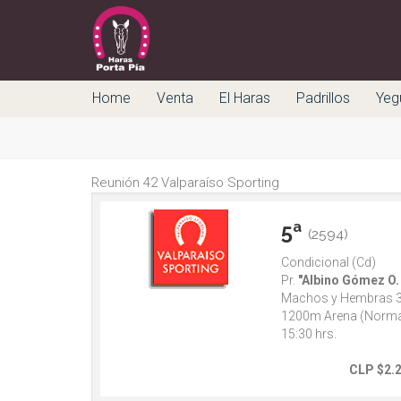
Home
Venta
El Haras
Padrillos
Yeg
Reunión 42 Valparaíso Sporting
5ª
(2594)
Condicional (Cd)
Pr.
"Albino Gómez O.
Machos y Hembras 3
1200m Arena (Norma
15:30 hrs.
CLP $2.