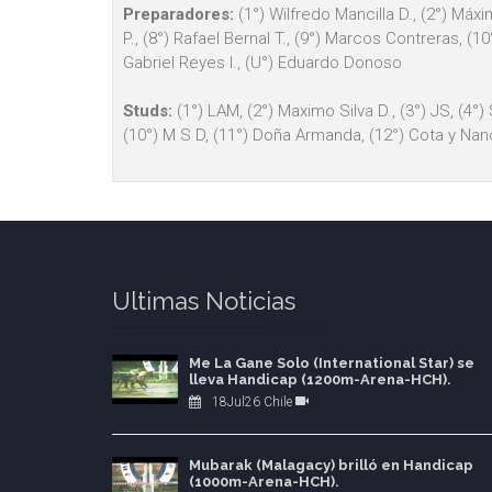
Preparadores:
(1°) Wilfredo Mancilla D., (2°) Máxi
P., (8°) Rafael Bernal T., (9°) Marcos Contreras, (10
Gabriel Reyes I., (U°) Eduardo Donoso
Studs:
(1°) LAM, (2°) Maximo Silva D., (3°) JS, (4°)
(10°) M S D, (11°) Doña Armanda, (12°) Cota y Nano, 
Ultimas Noticias
Me La Gane Solo (International Star) se
lleva Handicap (1200m-Arena-HCH).
18Jul26 Chile
Mubarak (Malagacy) brilló en Handicap
(1000m-Arena-HCH).