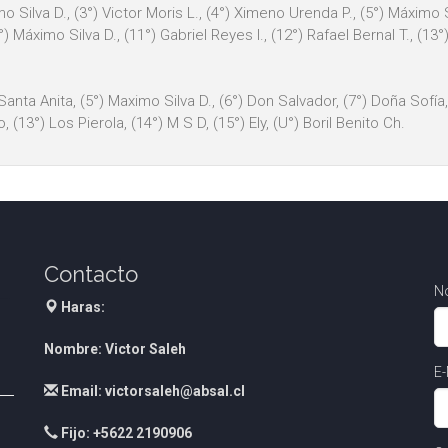
mo Silva D., (3°) Victor Moris L., (4°) Ximeno Urenda P., (5°) Máximo S
°) Máximo Silva D., (11°) Gabriel Reyes I., (12°) Rafael Bernal T., (13°
 Santa Anita, (5°) Maximo Silva D., (6°) Don Salvador, (7°) Doña Sofía
(13°) Los Pierola, (14°) M S D, (15°) Ely, (U°) Boril Benito Ch.
Contacto
N
Haras:
Nombre: Victor Saleh
E-
Email: victorsaleh@absal.cl
Fijo: +5622 2190906