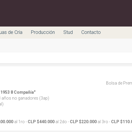
uas de Cría
Producción
Stud
Contacto
Bolsa de Prem
 1953 8 Compañía"
 años no ganadores (3ap)
l)
200.000
al 1ro -
CLP $440.000
al 2do -
CLP $220.000
al 3ro -
CLP $110.