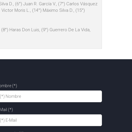
ilva D., (6°) Juan R. García V., (7°) Carlos Vásquez
) Victor Moris L., (14°) Máximo Silva D., (15°)
, (8°) Haras Don Luis, (9°) Guerrero De La Vida,
ombre (*)
Mail (*)