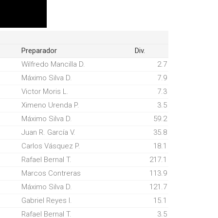
Preparador
Div.
Wilfredo Mancilla D.
2.7
Máximo Silva D.
7.9
Victor Moris L.
7.3
Ximeno Urenda P.
3.5
Máximo Silva D.
59.2
Juan R. García V.
35.8
Carlos Vásquez P.
18.1
Rafael Bernal T.
217.1
Marcos Contreras
113.9
Máximo Silva D.
121.7
Gabriel Reyes I.
15.1
Rafael Bernal T.
3.5