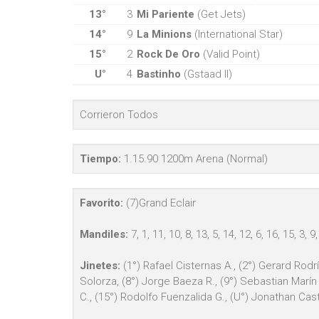
13°
3
Mi Pariente
(Get Jets)
14°
9
La Minions
(International Star)
15°
2
Rock De Oro
(Valid Point)
U°
4
Bastinho
(Gstaad II)
Corrieron Todos
Tiempo:
1.15.90 1200m Arena (Normal)
Favorito:
(7)Grand Eclair
Mandiles:
7, 1, 11, 10, 8, 13, 5, 14, 12, 6, 16, 15, 3, 9,
Jinetes:
(1°) Rafael Cisternas A., (2°) Gerard Rodrí
Solorza, (8°) Jorge Baeza R., (9°) Sebastian Marín 
C., (15°) Rodolfo Fuenzalida G., (U°) Jonathan Casti