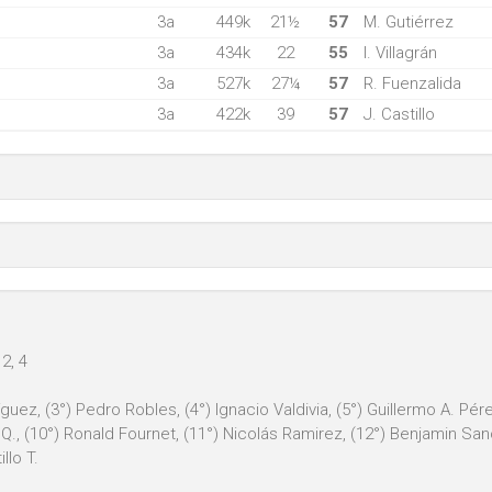
3a
449k
21½
57
M. Gutiérrez
3a
434k
22
55
I. Villagrán
3a
527k
27¼
57
R. Fuenzalida
3a
422k
39
57
J. Castillo
 2, 4
guez, (3°) Pedro Robles, (4°) Ignacio Valdivia, (5°) Guillermo A. Pérez
Q., (10°) Ronald Fournet, (11°) Nicolás Ramirez, (12°) Benjamin Sanch
llo T.