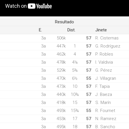
Resultado
E.
Dist.
Jinete
3a
506k
57
R. Cisternas
3a
447k
1
57
G. Rodríguez
3a
462k
4
57
P. Robles
3a
478k
4¼
57
I. Valdivia
3a
529k
5¾
57
G. Pérez
3a
470k
6½
55
J. Villagran
3a
473k
10
57
F. Tapia
3a
440k
10¾
57
J. Baeza
3a
418k
15
57
S. Marín
3a
493k
15¾
55
R. Fournet
3a
453k
17
57
N. Ramirez
3a
495k
18
57
B. Sancho