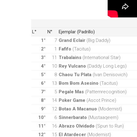
L°
N°
Ejemplar (Padrillo)
1°
7
Grand Eclair
(Big Daddy)
2°
1
Fafifo
(Tacitus)
3°
11
Trabalains
(International Star)
4°
10
Rey Vulcano
(Daddy Long Legs)
5°
8
Chaou Tu Plata
(Ivan Denisovich)
6°
13
Bom Bom Asesino
(Tacitus)
7°
5
Pegale Mas
(Patternrecognition)
8°
14
Poker Game
(Ascot Prince)
9°
12
Botao A Macanuo
(Modernist)
10°
6
Sinnerbarato
(Mustaaqeem)
11°
16
Abrazo Olvidado
(Spun to Run)
12°
15
El Atardecer
(Modernist)