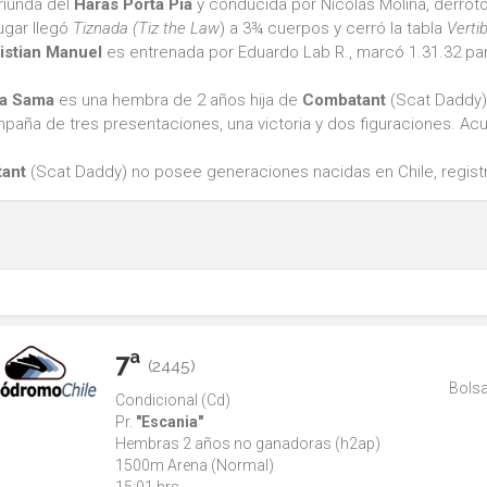
Oriunda del
Haras Porta Pía
y conducida por Nicolás Molina, derrot
ugar llegó
Tiznada
(Tiz the Law
) a 3¾ cuerpos y cerró la tabla
Verti
istian Manuel
es entrenada por Eduardo Lab R., marcó 1.31.32 para
da Sama
es una hembra de 2 años hija de
Combatant
(Scat Daddy) 
paña de tres presentaciones, una victoria y dos figuraciones. Ac
ant
(Scat Daddy) no posee generaciones nacidas en Chile, registr
7ª
(2445)
Bolsa
Condicional (Cd)
Pr.
"Escania"
Hembras 2 años no ganadoras (h2ap)
1500m Arena (Normal)