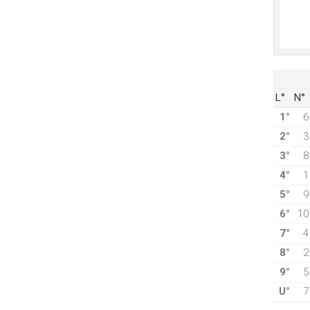
L°
N°
1°
6
2°
3
3°
8
4°
1
5°
9
6°
10
7°
4
8°
2
9°
5
U°
7