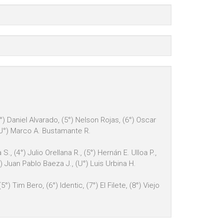
4°) Daniel Alvarado, (5°) Nelson Rojas, (6°) Oscar
, (U°) Marco A. Bustamante R.
., (4°) Julio Orellana R., (5°) Hernán E. Ulloa P.,
°) Juan Pablo Baeza J., (U°) Luis Urbina H.
°) Tim Bero, (6°) Identic, (7°) El Filete, (8°) Viejo