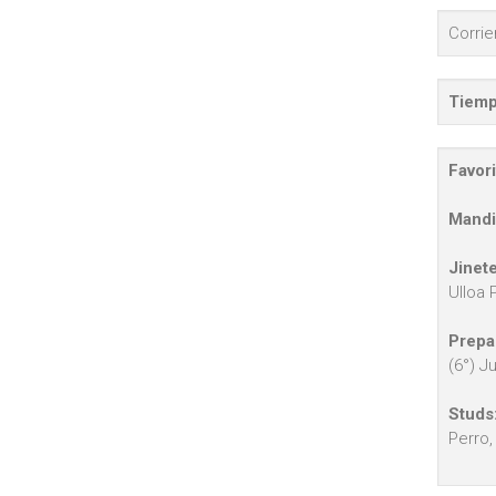
Corri
Tiemp
Favori
Mandi
Jinete
Ulloa 
Prepa
(6°) J
Studs
Perro,