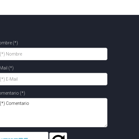
ombre (*)
Mail (*)
mentario (*)