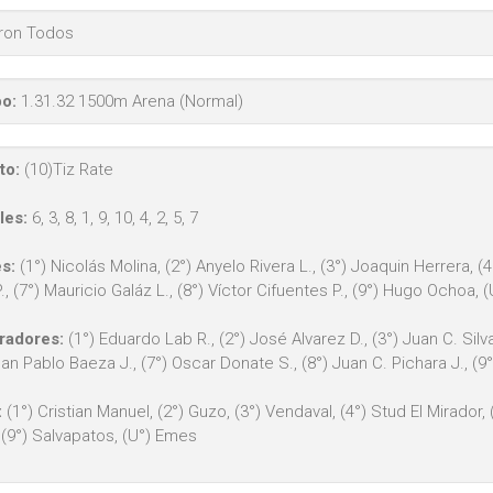
eron Todos
o:
1.31.32 1500m Arena (Normal)
to:
(10)Tiz Rate
les:
6, 3, 8, 1, 9, 10, 4, 2, 5, 7
s:
(1°) Nicolás Molina, (2°) Anyelo Rivera L., (3°) Joaquin Herrera, (
P., (7°) Mauricio Galáz L., (8°) Víctor Cifuentes P., (9°) Hugo Ochoa
radores:
(1°) Eduardo Lab R., (2°) José Alvarez D., (3°) Juan C. Silva S
uan Pablo Baeza J., (7°) Oscar Donate S., (8°) Juan C. Pichara J., (9
:
(1°) Cristian Manuel, (2°) Guzo, (3°) Vendaval, (4°) Stud El Mirador, (5
 (9°) Salvapatos, (U°) Emes