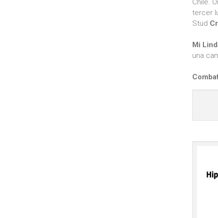
Chile. 
tercer l
Stud
Cr
Mi Lin
una cam
Combat