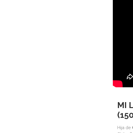
MI 
(15
Hija de