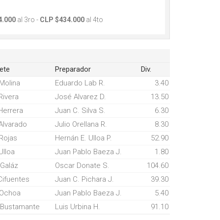
4.000
al 3ro -
CLP $434.000
al 4to
ete
Preparador
Div.
Molina
Eduardo Lab R.
3.40
Rivera
José Alvarez D.
13.50
Herrera
Juan C. Silva S.
6.30
Alvarado
Julio Orellana R.
8.30
 Rojas
Hernán E. Ulloa P.
52.90
Ulloa
Juan Pablo Baeza J.
1.80
 Galáz
Oscar Donate S.
104.60
Cifuentes
Juan C. Pichara J.
39.30
 Ochoa
Juan Pablo Baeza J.
5.40
 Bustamante
Luis Urbina H.
91.10