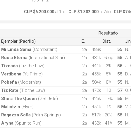
15:01 hrs.
CLP $6.200.000
al 1ro -
CLP $1.302.000
al 2do -
CLP $74
Resultado
Ejemplar (Padrillo)
E.
Dist.
Jin
Mi Linda Sama
(Combatant)
2a
488k
55
N. 
Rucia Eterna
(International Star)
2a
481k
¾ cp
55
A. 
Tiznada
(Tiz the Law)
2a
441k
3¾
55
J. 
Vertibena
(Ya Primo)
2a
456k
5¾
55
D. 
Pobeña
(Modernist)
2a
504k
8¾
55
N.
Tiz Rate
(Tiz the Law)
2a
472k
13
57
O. 
She's The Queen
(Get Jets)
2a
425k
17¾
55
M.
Malintzin
(Flyer)
2a
451k
19
55
V. 
Ragazza Sofia
(Palm Springs)
2a
517k
20½
55
H.
Aryna
(Spun to Run)
2a
432k
41¼
55
M.