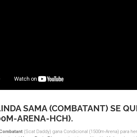
LINDA SAMA (COMBATANT) SE Q
00M-ARENA-HCH).
Combatant
(Scat Daddy) gana Condicional (1500m-Arena) para h