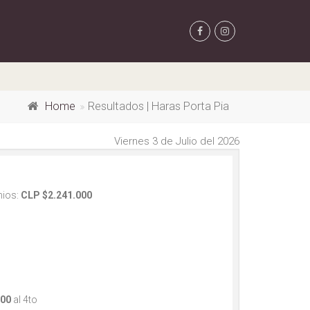
Home
Resultados | Haras Porta Pia
Viernes 3 de Julio del 2026
ios:
CLP $2.241.000
000
al 4to