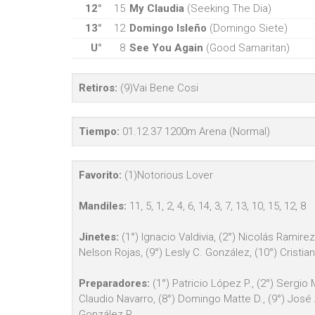
12°
15
My Claudia
(Seeking The Dia)
13°
12
Domingo Isleño
(Domingo Siete)
U°
8
See You Again
(Good Samaritan)
Retiros:
(9)Vai Bene Cosi
Tiempo:
01.12.37 1200m Arena (Normal)
Favorito:
(1)Notorious Lover
Mandiles:
11, 5, 1, 2, 4, 6, 14, 3, 7, 13, 10, 15, 12, 8
Jinetes:
(1°) Ignacio Valdivia, (2°) Nicolás Ramirez
Nelson Rojas, (9°) Lesly C. González, (10°) Cristian
Preparadores:
(1°) Patricio López P., (2°) Sergio 
Claudio Navarro, (8°) Domingo Matte D., (9°) José A
González R.