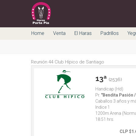
Home
Venta
El Haras
Padrillos
Yeg
Reunión 44 Club Hípico de Santiago
13ª
(2536)
Handicap (Hd)
Pr.
"Bendita Pasión /
Caballos 3 años y m
Indice 1
1200m Arena (Norma
18:51 hrs.
CLP $1.