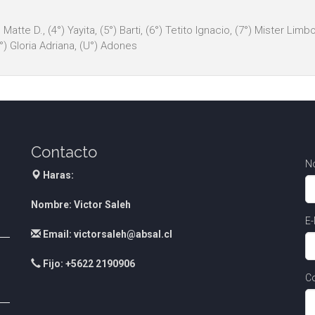
atte D., (4°) Yayita, (5°) Barti, (6°) Tetito Ignacio, (7°) Mister Lim
°) Gloria Adriana, (U°) Adones
Contacto
N
Haras:
Nombre: Victor Saleh
E-
Email: victorsaleh@absal.cl
Fijo: +5622 2190906
Co