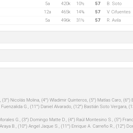
5a
420k
10½
57
B. Soto
12a
465k
14¾
57
V. Cifuentes
5a
496k
31½
57
R. Avila
, (3°) Nicolás Molina, (4°) Wladimir Quinteros, (5°) Matías Caro, (6°
 Fuenzalida G., (11°) Daniel Alvarado, (12°) Bastián Soto Vergara, (13
Morales G., (3°) Domingo Matte D., (4°) Raúl Montesino S., (5°) Franc
raya B., (10°) Angel Jaque S., (11°) Enrique A. Carreño R., (12°) Dom