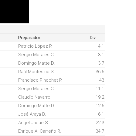
Preparador
Div.
Patricio López P.
4.1
Sergio Morales G.
3.1
Domingo Matte D.
3.7
Raúl Montesino S.
36.6
Francisco Pinochet P.
43
Sergio Morales G.
11.1
a
Claudio Navarro
19.2
Domingo Matte D.
12.6
José Araya B.
6.1
a
Angel Jaque S.
22.3
Enrique A. Carreño R.
34.7