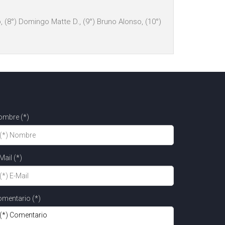
bo, (8°) Domingo Matte D., (9°) Bruno Alonso, (10°)
ombre (*)
Mail (*)
mentario (*)