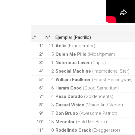
L°
N°
Ejemplar (Padrillo)
1°
11
Aclis
(Exaggerator)
2°
5
Quien Me Pillo
(Midshipman)
3°
1
Notorious Lover
(Cupid)
4°
2
Special Machine
(International Star)
5°
4
William Faulkner
(Ernest Hemingway)
6°
6
Hamm Good
(Good Samaritan)
7°
14
Peso Dorado
(Goldencents)
8°
3
Casual Vision
(Vision And Verse)
9°
7
Don Bruno
(Awesome Patriot)
10°
13
Mecedor
(Hold Me Back)
11°
10
Rodelindo Crack
(Exaggerator)