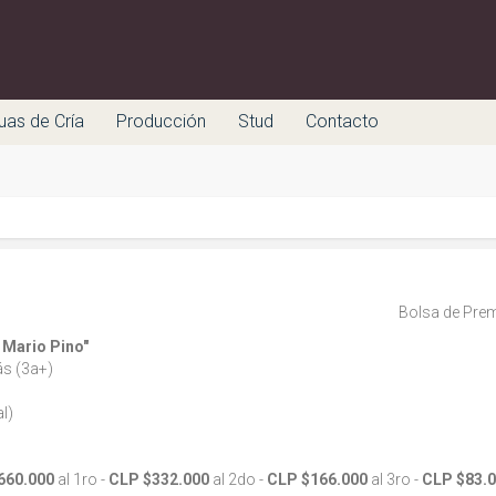
uas de Cría
Producción
Stud
Contacto
Bolsa de Prem
 Mario Pino"
ás (3a+)
l)
660.000
al 1ro -
CLP $332.000
al 2do -
CLP $166.000
al 3ro -
CLP $83.