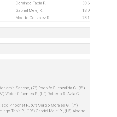
Domingo Tapia P.
38.6
Gabriel Melej R.
18.9
Alberto González R.
78.1
) Benjamin Sancho, (7°) Rodolfo Fuenzalida G., (8°)
°) Víctor Cifuentes P., (U°) Roberto R. Avila C.
isco Pinochet P., (6°) Sergio Morales G., (7°)
ingo Tapia P., (13°) Gabriel Melej R., (U°) Alberto