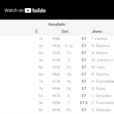
Resultado
E.
Dist.
Jinete
7a
466k
57
I. Valdivia
5a
442k
½ cp
57
N. Ramirez
6a
455k
1½
57
N. Molina
5a
414k
2
57
W. Quinteros
8a
492k
2½
57
M. Caro
6a
482k
2¾
57
B. Sancho
7a
473k
3¼
57
R. Fuenzalid
7a
444k
5¼
57
N. Rojas
6a
467k
6
57
L. González
9a
483k
7
57.5
C. Fuenzalid
8a
469k
9½
57
D. Alvarado