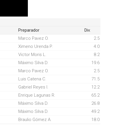
Preparador
Div.
Marco Pavez O.
2.5
Ximeno Urenda P.
4.0
Victor Moris L.
8.2
Máximo Silva D.
19.6
Marco Pavez O.
2.5
Luis Catena C.
71.5
Gabriel Reyes I.
12.2
Enrique Lagunas R.
65.2
Máximo Silva D.
26.8
Máximo Silva D.
49.2
Braulio Gómez A.
18.0