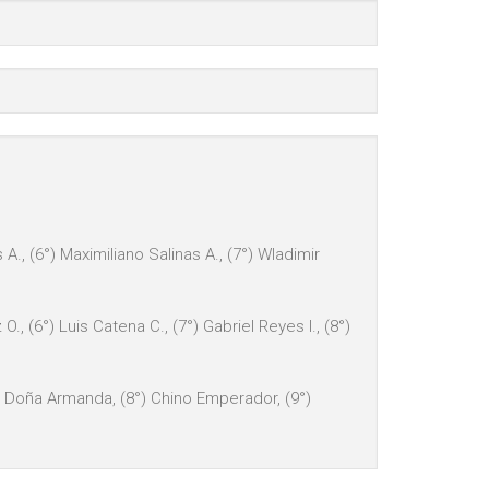
A., (6°) Maximiliano Salinas A., (7°) Wladimir
., (6°) Luis Catena C., (7°) Gabriel Reyes I., (8°)
°) Doña Armanda, (8°) Chino Emperador, (9°)