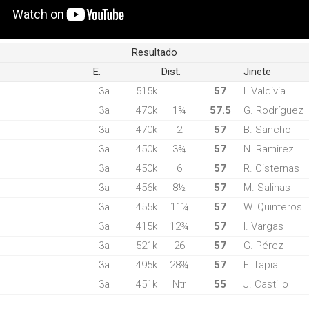
Resultado
E.
Dist.
Jinete
3a
515k
57
I. Valdivia
3a
470k
1¾
57.5
G. Rodríguez
3a
470k
2
57
B. Sancho
3a
450k
3¾
57
N. Ramirez
3a
450k
6
57
R. Cisternas
3a
456k
8½
57
M. Salinas
3a
455k
11¼
57
W. Quinteros
3a
415k
12¾
57
I. Vargas
3a
521k
26
57
G. Pérez
3a
495k
28¾
57
F. Tapia
3a
451k
Ntr
55
J. Castillo