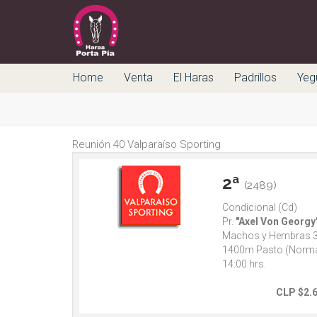
Home
Venta
El Haras
Padrillos
Yeg
Reunión 40 Valparaíso Sporting
2ª
(2489)
Condicional (Cd)
Pr.
"Axel Von Georgy
Machos y Hembras 3
1400m Pasto (Norma
14:00 hrs.
CLP $2.