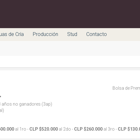
uas de Cría
Producción
Stud
Contacto
Bolsa de Prem
"
 años no ganadores (3ap)
l)
600.000
al 1ro -
CLP $520.000
al 2do -
CLP $260.000
al 3ro -
CLP $130.