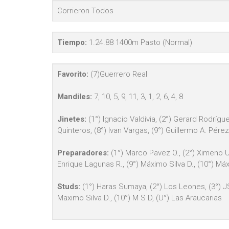
Corrieron Todos
Tiempo:
1.24.88 1400m Pasto (Normal)
Favorito:
(7)Guerrero Real
Mandiles:
7, 10, 5, 9, 11, 3, 1, 2, 6, 4, 8
Jinetes:
(1°) Ignacio Valdivia, (2°) Gerard Rodrígue
Quinteros, (8°) Ivan Vargas, (9°) Guillermo A. Pérez
Preparadores:
(1°) Marco Pavez O., (2°) Ximeno Ure
Enrique Lagunas R., (9°) Máximo Silva D., (10°) Máx
Studs:
(1°) Haras Sumaya, (2°) Los Leones, (3°) JS
Maximo Silva D., (10°) M S D, (U°) Las Araucarias