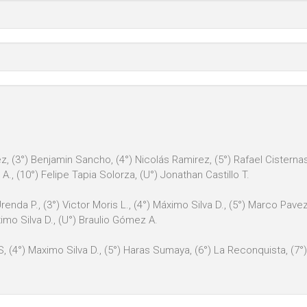
z, (3°) Benjamin Sancho, (4°) Nicolás Ramirez, (5°) Rafael Cisternas 
 A., (10°) Felipe Tapia Solorza, (U°) Jonathan Castillo T.
nda P., (3°) Victor Moris L., (4°) Máximo Silva D., (5°) Marco Pavez O
imo Silva D., (U°) Braulio Gómez A.
, (4°) Maximo Silva D., (5°) Haras Sumaya, (6°) La Reconquista, (7