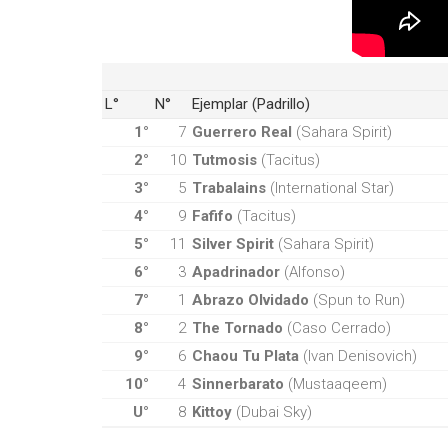
L°
N°
Ejemplar (Padrillo)
1°
7
Guerrero Real
(Sahara Spirit)
2°
10
Tutmosis
(Tacitus)
3°
5
Trabalains
(International Star)
4°
9
Fafifo
(Tacitus)
5°
11
Silver Spirit
(Sahara Spirit)
6°
3
Apadrinador
(Alfonso)
7°
1
Abrazo Olvidado
(Spun to Run)
8°
2
The Tornado
(Caso Cerrado)
9°
6
Chaou Tu Plata
(Ivan Denisovich)
10°
4
Sinnerbarato
(Mustaaqeem)
U°
8
Kittoy
(Dubai Sky)