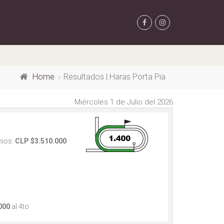
Home
Resultados | Haras Porta Pia
Miércoles 1 de Julio del 2026
ios:
CLP $3.510.000
000
al 4to