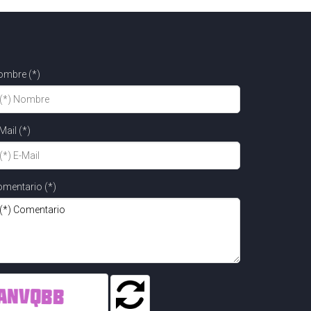
ombre (*)
Mail (*)
mentario (*)