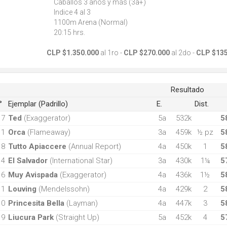
Caballos 3 años y más (3a+)
Indice 4 al 3
1100m Arena (Normal)
20:15 hrs.
CLP $1.350.000
al 1ro -
CLP $270.000
al 2do -
CLP $135
Resultado
°
Ejemplar (Padrillo)
E.
Dist.
7
Ted
(Exaggerator)
5a
532k
5
1
Orca
(Flameaway)
3a
459k
½ pz
5
8
Tutto Apiaccere
(Annual Report)
4a
450k
1
5
4
El Salvador
(International Star)
3a
430k
1¼
5
6
Muy Avispada
(Exaggerator)
4a
436k
1½
5
11
Louving
(Mendelssohn)
4a
429k
2
5
10
Princesita Bella
(Layman)
4a
447k
3
5
9
Liucura Park
(Straight Up)
5a
452k
4
5