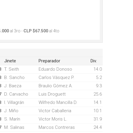
.000
al 3ro -
CLP $67.500
al 4to
Jinete
Preparador
Div.
8
T. Seith
Eduardo Donoso
14.0
8
B. Sancho
Carlos Vásquez P.
5.2
8
J. Baeza
Braulio Gómez A.
9.3
7
D. Carvacho
Luis Droguett
25.6
8
I. Villagrán
Wilfredo Mancilla D.
14.1
8
J. Miño
Victor Caballeria
10.1
8
S. Marín
Victor Moris L.
31.9
7
M. Salinas
Marcos Contreras
24.4