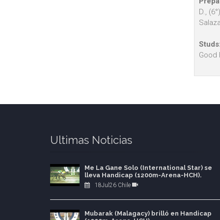
Prepa
D., (6
Salaza
Studs
Good F
Ultimas Noticias
Me La Gane Solo (International Star) se
lleva Handicap (1200m-Arena-HCH).
18Jul26 Chile
Mubarak (Malagacy) brilló en Handicap