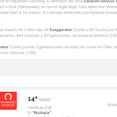
 en el Valparaíso Sporting. El defensor del Stud
Eduardo Donoso S.
zo a
Orca
(
Flameaway
), en tercer lugar llegó
Tutto Apiaccere
(Annua
tional Star
) a 1¼ cuerpo. El colorado entrenado por Eduardo Donoso,
.
un macho de 5 años hijo de
Exaggerator
(Curlin) y Art Scene por
aciones, diez victorias y 26 figuraciones. Acumula en premios $24
rator
(Curlin) posee 3 generaciones en edad de correr en Chile, r
ores clásicos (1,4%).
14ª
(1995)
Bolsa
Handicap (Hd)
Pr.
"Molitalia"