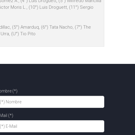
ómez A., (4°) Luis Droguett, (5°) Wilfredo Mancilla
Victor Moris L., (10°) Luis Droguett, (11°) Sergio
adillac, (5°) Amarduq, (6°) Tata Nacho, (7°) The
Urra, (U°) Tio Pito
ombre (*)
Mail (*)