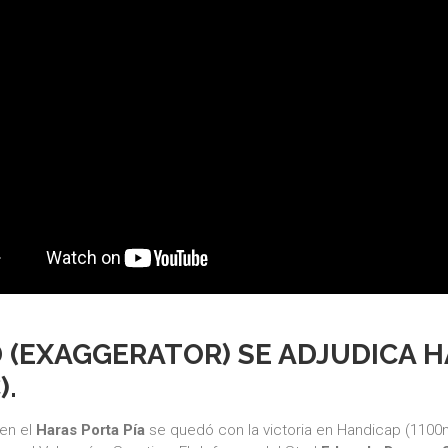
 (EXAGGERATOR) SE ADJUDICA H
).
en el
Haras Porta Pía
se quedó con la victoria en Handicap (1100