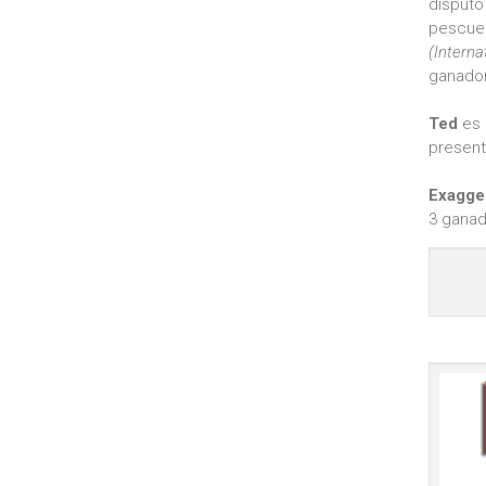
disputó
pescue
(Interna
ganador
Ted
es 
present
Exagge
3 ganad