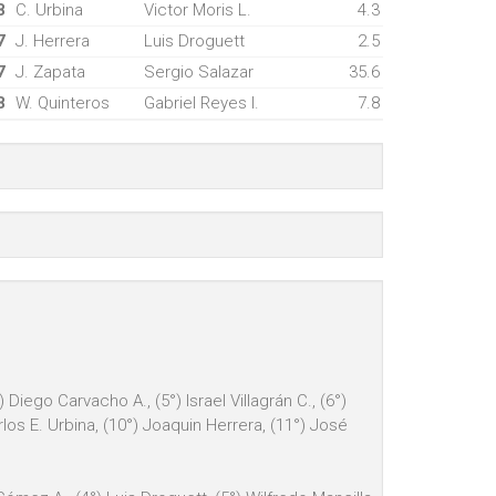
8
C. Urbina
Victor Moris L.
4.3
7
J. Herrera
Luis Droguett
2.5
7
J. Zapata
Sergio Salazar
35.6
8
W. Quinteros
Gabriel Reyes I.
7.8
Diego Carvacho A., (5°) Israel Villagrán C., (6°)
rlos E. Urbina, (10°) Joaquin Herrera, (11°) José