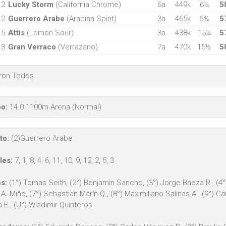
12
Lucky Storm
(California Chrome)
6a
449k
6¼
5
2
Guerrero Arabe
(Arabian Spirit)
3a
465k
6¾
5
5
Attis
(Lemon Sour)
3a
438k
15¼
5
3
Gran Verraco
(Verrazano)
7a
470k
15½
5
eron Todos
o:
14.0 1100m Arena (Normal)
to:
(2)Guerrero Arabe
les:
7, 1, 8, 4, 6, 11, 10, 9, 12, 2, 5, 3
s:
(1°) Tomas Seith, (2°) Benjamin Sancho, (3°) Jorge Baeza R., (4°) 
A. Miño, (7°) Sebastian Marín Q., (8°) Maximiliano Salinas A., (9°) Ca
 E., (U°) Wladimir Quinteros