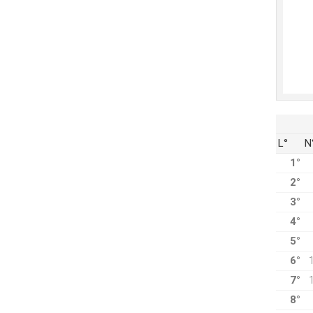
L°
N
1°
2°
3°
4°
5°
6°
7°
8°