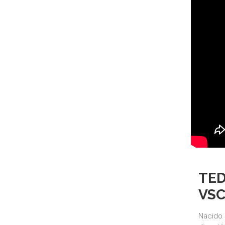
TED
VSC
Nacido 