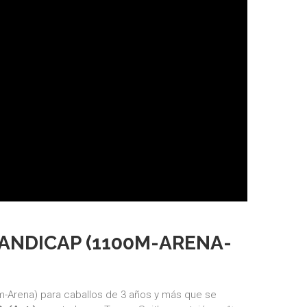
ANDICAP (1100M-ARENA-
m-Arena) para caballos de 3 años y más que se