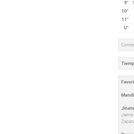
9°
10°
11°
U°
Corri
Tiemp
Favori
Mandi
Jinete
Jaime 
Zapata