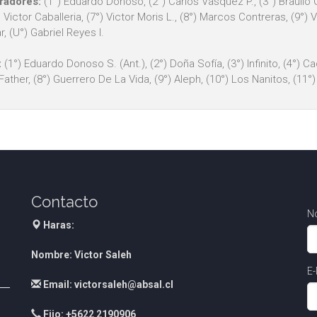
radores:
(1°) Eduardo Donoso, (2°) Carlos Vásquez P., (3°) Braulio G
°) Victor Caballeria, (7°) Victor Moris L., (8°) Marcos Contreras, (9°) 
r, (U°) Gabriel Reyes I.
:
(1°) Eduardo Donoso S. (Ant.), (2°) Doña Sofía, (3°) Infinito, (4°) C
ather, (8°) Guerrero De La Vida, (9°) Aleph, (10°) Los Nanitos, (11°) 
Contacto
N
Haras:
Nombre: Victor Saleh
E-
Email: victorsaleh@absal.cl
Fijo: +5622 2190906