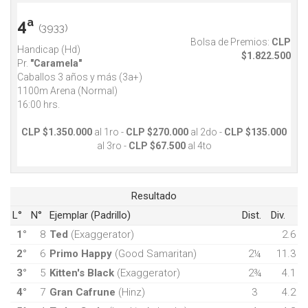
4ª
(3933)
Bolsa de Premios:
CLP
Handicap (Hd)
$1.822.500
Pr.
"Caramela"
Caballos 3 años y más (3a+)
1100m Arena (Normal)
16:00 hrs.
CLP $1.350.000
al 1ro -
CLP $270.000
al 2do -
CLP $135.000
al 3ro -
CLP $67.500
al 4to
Resultado
L°
N°
Ejemplar (Padrillo)
Dist.
Div.
1°
8
Ted
(Exaggerator)
2.6
2°
6
Primo Happy
(Good Samaritan)
2¼
11.3
3°
5
Kitten's Black
(Exaggerator)
2¾
4.1
4°
7
Gran Cafrune
(Hinz)
3
4.2