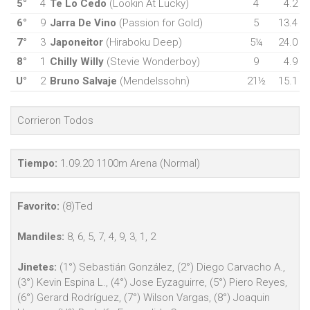
5°
4
Te Lo Cedo
(Lookin At Lucky)
4
4.2
6°
9
Jarra De Vino
(Passion for Gold)
5
13.4
7°
3
Japoneitor
(Hiraboku Deep)
5¼
24.0
8°
1
Chilly Willy
(Stevie Wonderboy)
9
4.9
U°
2
Bruno Salvaje
(Mendelssohn)
21½
15.1
Corrieron Todos
Tiempo:
1.09.20 1100m Arena (Normal)
Favorito:
(8)Ted
Mandiles:
8, 6, 5, 7, 4, 9, 3, 1, 2
Jinetes:
(1°) Sebastián González, (2°) Diego Carvacho A.,
(3°) Kevin Espina L., (4°) Jose Eyzaguirre, (5°) Piero Reyes,
(6°) Gerard Rodríguez, (7°) Wilson Vargas, (8°) Joaquin