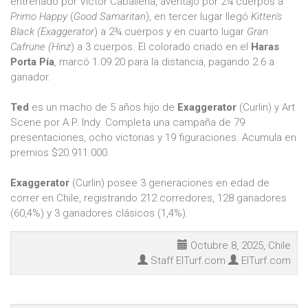
entrenado por Victor Caballeria, aventajó por 2¼ cuerpos a
Primo Happy
(
Good Samaritan
), en tercer lugar llegó
Kitten's
Black
(Exaggerator
) a 2¾ cuerpos y en cuarto lugar
Gran
Cafrune
(Hinz
) a 3 cuerpos. El colorado criado en el
Haras
Porta Pía
, marcó 1.09.20 para la distancia, pagando 2.6 a
ganador.
Ted
es un macho de 5 años hijo de
Exaggerator
(Curlin) y Art
Scene por A.P. Indy. Completa una campaña de 79
presentaciones, ocho victorias y 19 figuraciones. Acumula en
premios $20.911.000.
Exaggerator
(Curlin) posee 3 generaciones en edad de
correr en Chile, registrando 212 corredores, 128 ganadores
(60,4%) y 3 ganadores clásicos (1,4%).
Octubre 8, 2025, Chile
Staff ElTurf.com
ElTurf.com