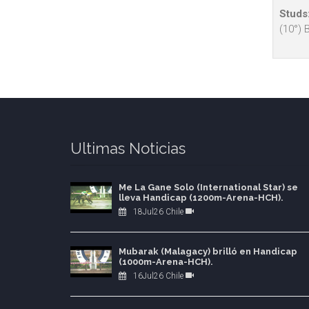
Studs
(10°) 
Ultimas Noticias
Me La Gane Solo (International Star) se
lleva Handicap (1200m-Arena-HCH).
18Jul26 Chile
Mubarak (Malagacy) brilló en Handicap
(1000m-Arena-HCH).
16Jul26 Chile