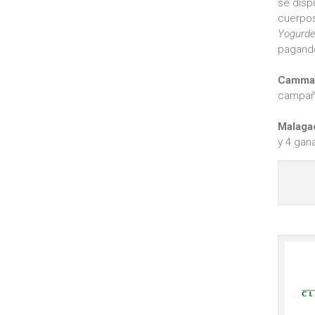
se disp
cuerpo
Yogurde
pagando
Cammar
campaña
Malaga
y 4 gan