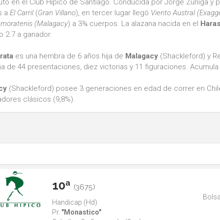
utó en el Club Hípico de Santiago. Conducida por Jorge Zúñiga y p
s a
El Carril
(
Gran Villano
), en tercer lugar llegó
Viento Austral
(Exagg
moratenis
(Malagacy
) a 3¾ cuerpos. La alazana nacida en el
Haras
 2.7 a ganador.
ata
es una hembra de 6 años hija de
Malagacy
(Shackleford) y R
 de 44 presentaciones, diez victorias y 11 figuraciones. Acumula
cy
(Shackleford) posee 3 generaciones en edad de correr en Chile
adores clásicos (9,8%).
10ª
(3675)
Bolsa
Handicap (Hd)
Pr.
"Monastico"