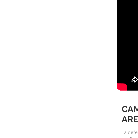
CAM
ARE
La defe