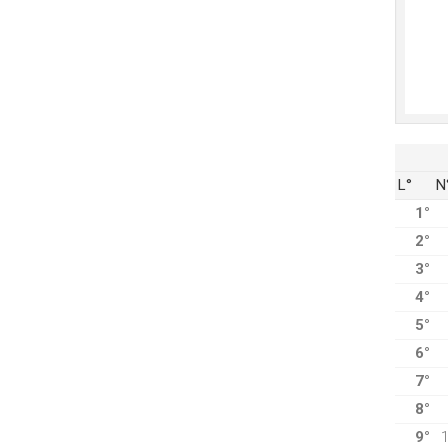
L°
N
1°
2°
3°
4°
5°
6°
7°
8°
9°