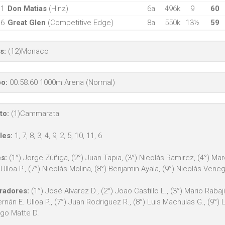
11
Don Matias
(Hinz)
6a
496k
9
60
6
Great Glen
(Competitive Edge)
8a
550k
13½
59
s:
(12)Monaco
o:
00.58.60 1000m Arena (Normal)
to:
(1)Cammarata
les:
1, 7, 8, 3, 4, 9, 2, 5, 10, 11, 6
s:
(1°) Jorge Zúñiga, (2°) Juan Tapia, (3°) Nicolás Ramirez, (4°) Mar
Ulloa P., (7°) Nicolás Molina, (8°) Benjamin Ayala, (9°) Nicolás Vene
radores:
(1°) José Alvarez D., (2°) Joao Castillo L., (3°) Mario Rabajil
ernán E. Ulloa P., (7°) Juan Rodriguez R., (8°) Luis Machulas G., (9°
go Matte D.