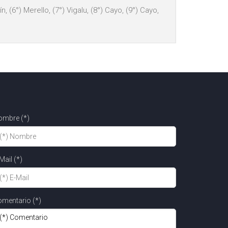
n, (6°) Merello, (7°) Vigalu, (8°) Cayo, (9°) Cayo,
ombre (*)
Mail (*)
mentario (*)