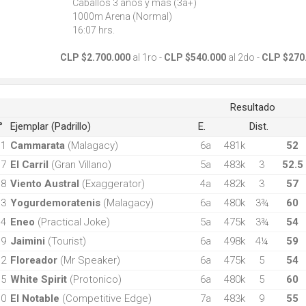
Caballos 3 años y más (3a+)
1000m Arena (Normal)
16:07 hrs.
CLP $2.700.000
al 1ro -
CLP $540.000
al 2do -
CLP $270
Resultado
°
Ejemplar (Padrillo)
E.
Dist.
1
Cammarata
(Malagacy)
6a
481k
52
7
El Carril
(Gran Villano)
5a
483k
3
52.5
8
Viento Austral
(Exaggerator)
4a
482k
3
57
3
Yogurdemoratenis
(Malagacy)
6a
480k
3¾
60
4
Eneo
(Practical Joke)
5a
475k
3¾
54
9
Jaimini
(Tourist)
6a
498k
4¼
59
2
Floreador
(Mr Speaker)
6a
475k
5
54
5
White Spirit
(Protonico)
6a
480k
5
60
10
El Notable
(Competitive Edge)
7a
483k
9
55