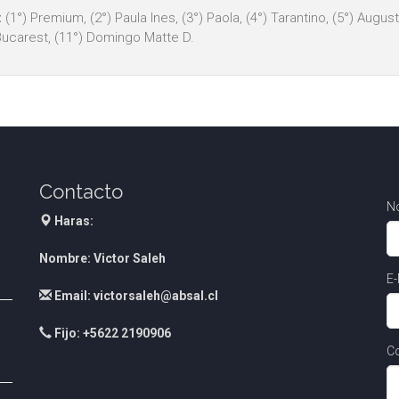
:
(1°) Premium, (2°) Paula Ines, (3°) Paola, (4°) Tarantino, (5°) Augustí
Bucarest, (11°) Domingo Matte D.
Contacto
N
Haras:
Nombre: Victor Saleh
E-
Email: victorsaleh@absal.cl
Fijo: +5622 2190906
Co