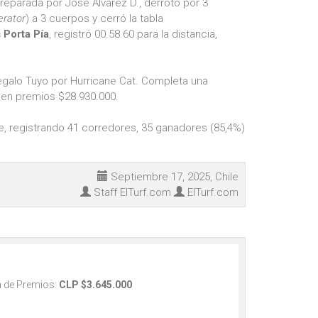
reparada por José Alvarez D., derrotó por 3
erator
) a 3 cuerpos y cerró la tabla
 Porta Pía
, registró 00.58.60 para la distancia,
egalo Tuyo por Hurricane Cat. Completa una
 en premios $28.930.000.
, registrando 41 corredores, 35 ganadores (85,4%)
Septiembre 17, 2025, Chile
Staff ElTurf.com
ElTurf.com
 de Premios:
CLP $3.645.000