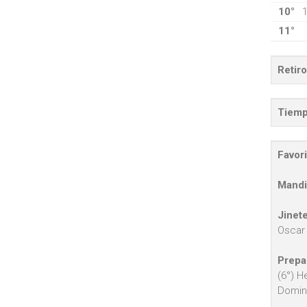
10°
11°
Retiro
Tiemp
Favori
Mandi
Jinete
Oscar 
Prepa
(6°) H
Domin