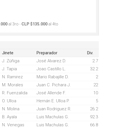
.000
al 3ro -
CLP $135.000
al 4to
Jinete
Preparador
Div.
J. Zúñiga
José Alvarez D.
2.7
J. Tapia
Joao Castillo L.
32.2
N. Ramirez
Mario Rabajille D.
2
M. Morales
Juan C. Pichara J.
22
R. Fuenzalida
José Allende F.
10
O. Ulloa
Hernán E. Ulloa P.
5
N. Molina
Juan Rodriguez R.
26.2
B. Ayala
Luis Machulas G.
92.3
N. Venegas
Luis Machulas G.
66.8