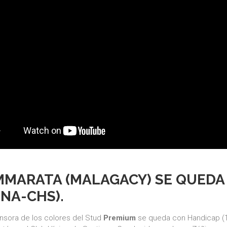
MARATA (MALAGACY) SE QUEDA 
NA-CHS).
nsora de los colores del Stud
Premium
se queda con Handicap (1