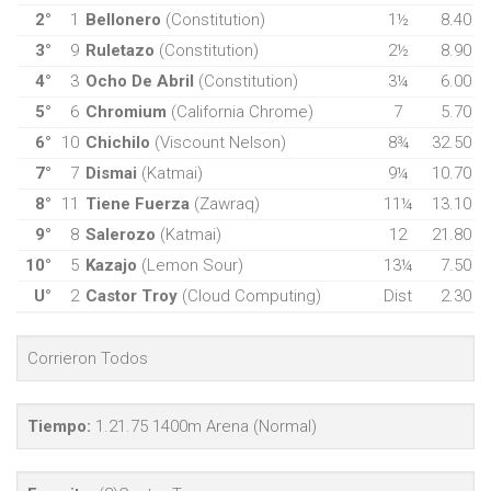
2°
1
Bellonero
(Constitution)
1½
8.40
3°
9
Ruletazo
(Constitution)
2½
8.90
4°
3
Ocho De Abril
(Constitution)
3¼
6.00
5°
6
Chromium
(California Chrome)
7
5.70
6°
10
Chichilo
(Viscount Nelson)
8¾
32.50
7°
7
Dismai
(Katmai)
9¼
10.70
8°
11
Tiene Fuerza
(Zawraq)
11¼
13.10
9°
8
Salerozo
(Katmai)
12
21.80
10°
5
Kazajo
(Lemon Sour)
13¼
7.50
U°
2
Castor Troy
(Cloud Computing)
Dist
2.30
Corrieron Todos
Tiempo:
1.21.75 1400m Arena (Normal)