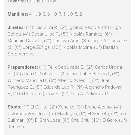
Favorito:
(2)Castor Troy
Mandiles:
4, 1, 9, 3, 6, 10, 7, 11, 8, 5, 2
Jinetes:
(1°) Luis Silva R., (2°) Ignacio Valdivia, (3°) Hugo
Ochoa, (4°) Oscar Ulloa P., (5°) Nicolás Ramirez, (6°)
Mauricio Galáz L., (7°) Gustavo Aros, (8°) Jorge A. González
M., (9°) Jorge Zúñiga, (10°) Nicolás Molina, (U°) Bastián
Soto Vergara
Preparadores:
(1°) Félix Sepúlveda E., (2°) Carlos Urbina
H., (3°) Juan C. Pichara J., (4°) Juan Pablo Baeza J., (5°)
Wilfredo Mancilla D., (6°) Alberto Aviles L., (7°) Juan
Rodriguez E., (8°) Eduardo Lab R., (9°) Alejandro Padovani
E., (10°) Rodrigo Quiroz S., (U°) Luis A. Gutiérrez P.
Studs:
(1°) El Gallito, (2°) Xeneixe, (3°) Bruno Alonso, (4°)
Colorado Veintitres, (5°) Mantagua, (6°) El Secreto, (7°) Rio
Quilimari, (8°) El Gran Jose, (9°) Chiu Chiu, (10°) El Goro, (U°)
Renaico