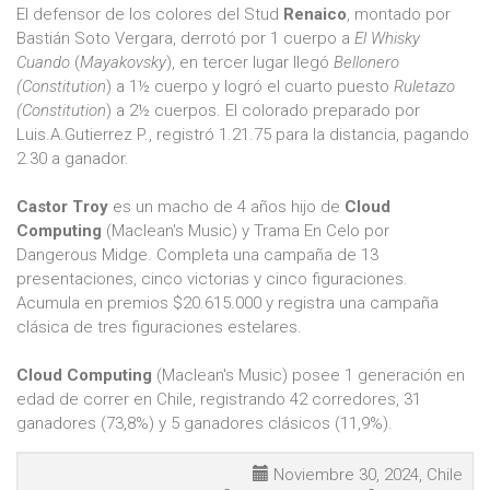
El defensor de los colores del Stud
Renaico
, montado por
Bastián Soto Vergara, derrotó por 1 cuerpo a
El Whisky
Cuando
(
Mayakovsky
), en tercer lugar llegó
Bellonero
(Constitution
) a 1½ cuerpo y logró el cuarto puesto
Ruletazo
(Constitution
) a 2½ cuerpos. El colorado preparado por
Luis.A.Gutierrez P., registró 1.21.75 para la distancia, pagando
2.30 a ganador.
Castor Troy
es un macho de 4 años hijo de
Cloud
Computing
(Maclean's Music) y Trama En Celo por
Dangerous Midge. Completa una campaña de 13
presentaciones, cinco victorias y cinco figuraciones.
Acumula en premios $20.615.000 y registra una campaña
clásica de tres figuraciones estelares.
Cloud Computing
(Maclean's Music) posee 1 generación en
edad de correr en Chile, registrando 42 corredores, 31
ganadores (73,8%) y 5 ganadores clásicos (11,9%).
Noviembre 30, 2024, Chile