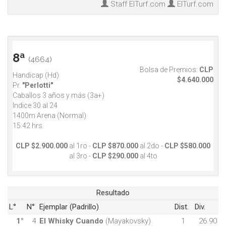
Staff ElTurf.com
ElTurf.com
8ª
(4664)
Bolsa de Premios:
CLP
Handicap (Hd)
$4.640.000
Pr.
"Perlotti"
Caballos 3 años y más (3a+)
Indice 30 al 24
1400m Arena (Normal)
15:42 hrs.
CLP $2.900.000
al 1ro -
CLP $870.000
al 2do -
CLP $580.000
al 3ro -
CLP $290.000
al 4to
Resultado
L°
N°
Ejemplar (Padrillo)
Dist.
Div.
1°
4
El Whisky Cuando
(Mayakovsky)
1
26.90