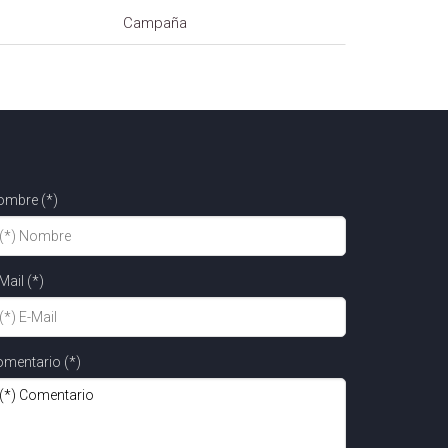
Campaña
ombre (*)
Mail (*)
mentario (*)