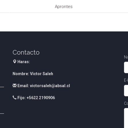
Aprontes
Contacto
N
Haras:
Nombre: Victor Saleh
E-
Email: victorsaleh@absal.cl
Fijo: +5622 2190906
Co