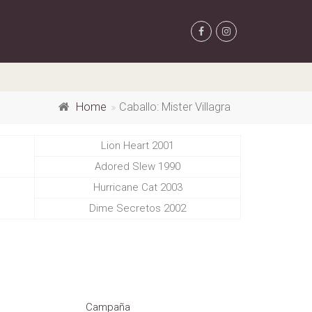
Home
Caballo: Mister Villagra
Lion Heart 2001
Adored Slew 1990
Hurricane Cat 2003
Dime Secretos 2002
Campaña