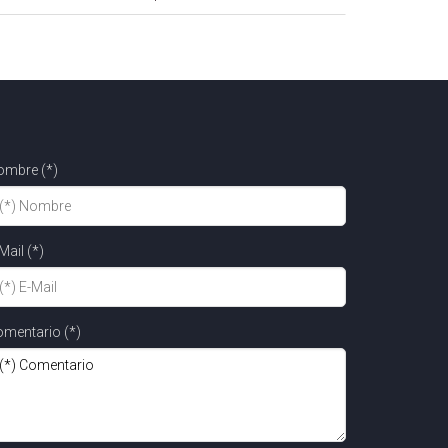
ombre (*)
Mail (*)
mentario (*)