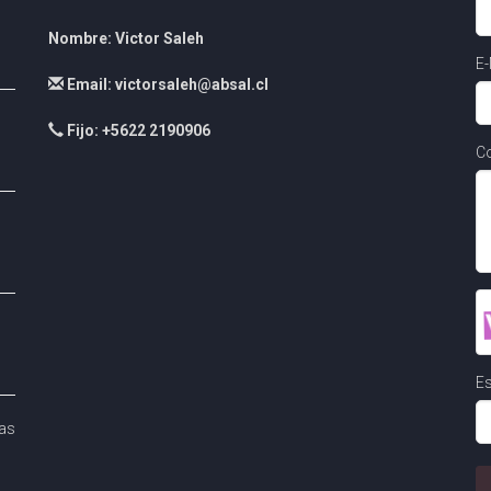
Nombre: Victor Saleh
E-
Email: victorsaleh@absal.cl
Fijo: +5622 2190906
Co
Es
as