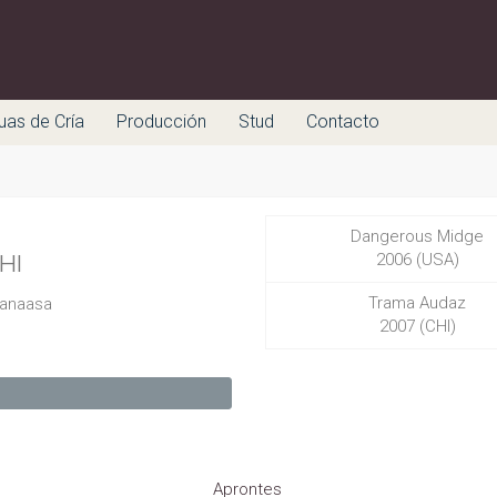
uas de Cría
Producción
Stud
Contacto
Dangerous Midge
CHI
2006 (USA)
Trama Audaz
Tanaasa
2007 (CHI)
Aprontes