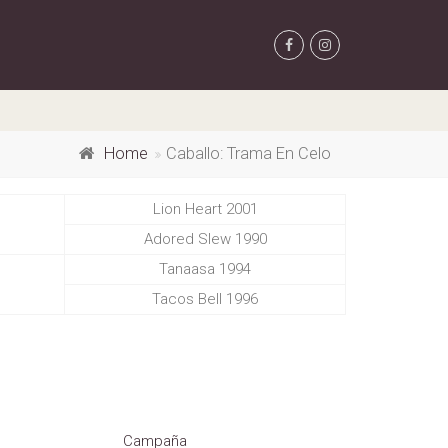
Home
Caballo: Trama En Celo
Lion Heart 2001
Adored Slew 1990
Tanaasa 1994
Tacos Bell 1996
Campaña