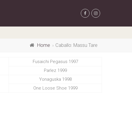
Home
Caballo: Massu Tare
Fusaichi Pegasus 1997
Parlez 1999
Yonaguska 1998
One Loose Shoe 1999