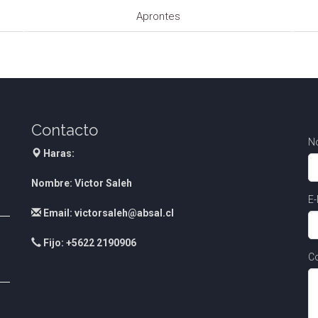
Aprontes
Contacto
N
Haras:
Nombre: Victor Saleh
E-
Email: victorsaleh@absal.cl
Fijo: +5622 2190906
Co