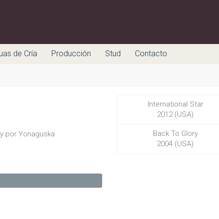
uas de Cría
Producción
Stud
Contacto
International Star
2012 (USA)
Back To Glory
ory por Yonaguska
2004 (USA)