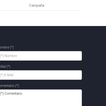
Campaña
ombre (*)
Mail (*)
mentario (*)