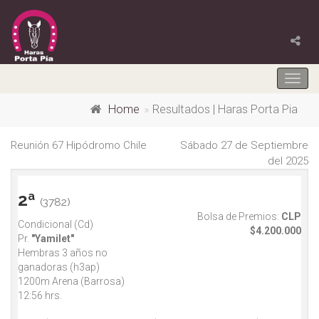
Togg
navig
Home
Resultados | Haras Porta Pia
Reunión 67 Hipódromo Chile
Sábado 27 de Septiembre
del 2025
2ª
(3782)
Bolsa de Premios:
CLP
Condicional (Cd)
$4.200.000
Pr.
"Yamilet"
Hembras 3 años no
ganadoras (h3ap)
1200m Arena (Barrosa)
12:56 hrs.