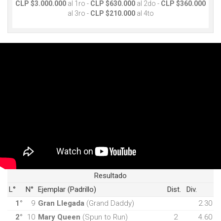
CLP $3.000.000
al 1ro -
CLP $630.000
al 2do -
CLP $360.000
al 3ro -
CLP $210.000
al 4to
Resultado
L°
N°
Ejemplar (Padrillo)
Dist.
Div.
1°
9
Gran Llegada
(Grand Daddy)
2.30
2°
10
Mary Queen
(Spun to Run)
2
4.60