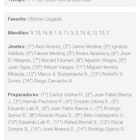
Favorito:
(9)Gran Llegada
Mandiles:
9, 10, 14, 8, 1, 4, 11, 3, 2, 15, 6, 12, 13, 7
Jinetes:
(1°) Axel Alvarez, (2°) Jaime Medina, (3°) Ignacio
Valdivia, (4°) Fabian Medina, (5°) Alvaro Apablaza, (6°) Jose
D. Villagran, (7°) Ronald Fournet, (8°) Agustin Villagra, (9°)
Juan Tapia, (10°) Wilson Vargas, (11°) Miguel Herrera
Miranda, (12°) Marco A. Bustamante R., (13°) Rodolfo S.
Dores, (14°) Diego Carvacho A.
Preparadores:
(1°) Carlos Urbina H., (2°) Juan Pablo Baeza
J., (3°) Hernán Pacheco P., (4°) Cristián Urbina R., (5°)
Eduardo Lab R., (6°) Juan Pablo Baeza J., (7°) Rodrigo
Quiroz S., (8°) Ricardo Rojas S., (9°) Aldo Castagneto U.,
(10°) Eduardo Lab R., (11°) Rafael Bernal G., (12°) Oscar
Donate S., (13°) José Alvarez D., (14°) Rodrigo Quiroz S.