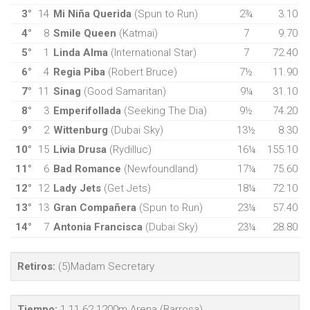
3°
14
Mi Niña Querida
(Spun to Run)
2¾
3.10
4°
8
Smile Queen
(Katmai)
7
9.70
5°
1
Linda Alma
(International Star)
7
72.40
6°
4
Regia Piba
(Robert Bruce)
7½
11.90
7°
11
Sinag
(Good Samaritan)
9¼
31.10
8°
3
Emperifollada
(Seeking The Dia)
9½
74.20
9°
2
Wittenburg
(Dubai Sky)
13½
8.30
10°
15
Livia Drusa
(Rydilluc)
16¼
155.10
11°
6
Bad Romance
(Newfoundland)
17¼
75.60
12°
12
Lady Jets
(Get Jets)
18¼
72.10
13°
13
Gran Compañera
(Spun to Run)
23¼
57.40
14°
7
Antonia Francisca
(Dubai Sky)
23¼
28.80
Retiros:
(5)Madam Secretary
Tiempo:
1.11.62 1200m Arena (Barrosa)