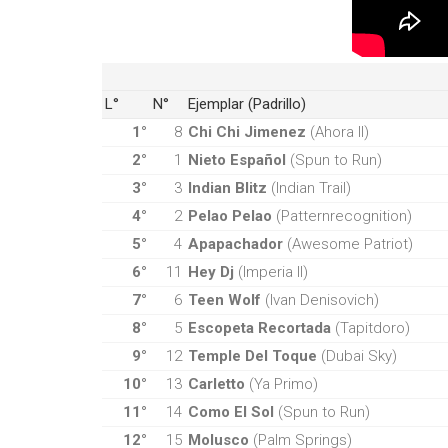
L°
N°
Ejemplar (Padrillo)
1°
8
Chi Chi Jimenez
(Ahora II)
2°
1
Nieto Español
(Spun to Run)
3°
3
Indian Blitz
(Indian Trail)
4°
2
Pelao Pelao
(Patternrecognition)
5°
4
Apapachador
(Awesome Patriot)
6°
11
Hey Dj
(Imperia II)
7°
6
Teen Wolf
(Ivan Denisovich)
8°
5
Escopeta Recortada
(Tapitdoro)
9°
12
Temple Del Toque
(Dubai Sky)
10°
13
Carletto
(Ya Primo)
11°
14
Como El Sol
(Spun to Run)
12°
15
Molusco
(Palm Springs)