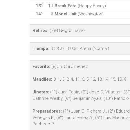
13°
10
Break Fate
(Happy Bunny)
14°
9
Monel Hait
(Washington)
Retiros:
(7)El Negro Lucho
Tiempo:
0.58.37 1000m Arena (Normal)
Favorito:
(8)Chi Chi Jimenez
Mandiles:
8, 1, 3, 2, 4, 11, 6, 5, 12, 13, 14, 15, 10, 9
Jinetes:
(1°) Juan Tapia, (2°) Jose D. Villagran, (3
Cathrine Weilby, (9°) Benjamin Ayala, (10°) Patrici
Preparadores:
(1°) Juan C. Pichara J., (2°) Eduardo
Venegas P., (8°) Lauro Pérez A., (9°) Luis Machulas
Pacheco P.