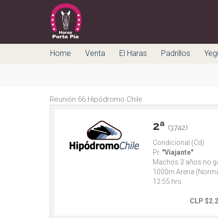
Home
Venta
El Haras
Padrillos
Yeg
Reunión 66 Hipódromo Chile
2ª
(3742)
Condicional (Cd)
Pr.
"Viajante"
Machos 3 años no g
1000m Arena (Norma
12:55 hrs.
CLP $2.