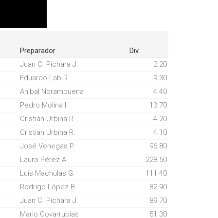
Preparador
Div.
Juan C. Pichara J.
2.20
Eduardo Lab R.
9.30
Anibal Norambuena
4.40
Pedro Molina I.
13.70
Cristián Urbina R.
4.20
Cristián Urbina R.
4.10
José Venegas P.
96.80
Lauro Pérez A.
228.50
Luis Machulas G.
111.40
Rodrigo López B.
82.90
Juan C. Pichara J.
89.70
Mario Covarrubias
51.30