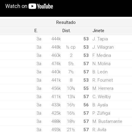
Resultado
E.
Dist.
Jinete
3a
444k
53
J. Tapia
3a
448k
½ cp
53
J. Villagran
3a
460k
2
53
F. Medina
3a
474k
5½
57
N. Molina
3a
440k
7½
57
B. León
3a
441k
8
53
R. Fournet
3a
456k
10¾
55
M. Herrera
3a
411k
13¼
57
C. Weilby
3a
433k
16½
56
B. Ayala
3a
425k
16½
57
P. Zúñiga
3a
488k
18½
57
M. Bustamante
3a
493k
21½
57
R. Avila