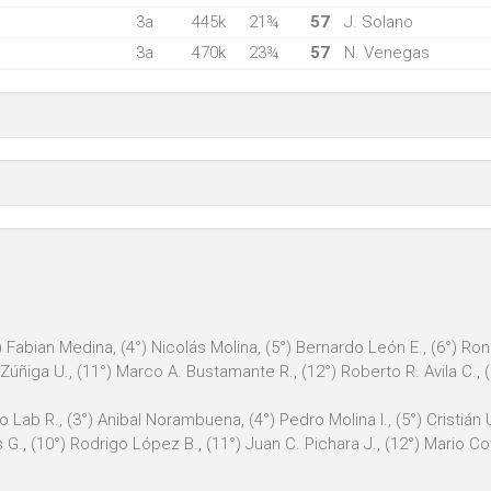
3a
445k
21¾
57
J. Solano
3a
470k
23¾
57
N. Venegas
°) Fabian Medina, (4°) Nicolás Molina, (5°) Bernardo León E., (6°) Ro
o Zúñiga U., (11°) Marco A. Bustamante R., (12°) Roberto R. Avila C.
 Lab R., (3°) Anibal Norambuena, (4°) Pedro Molina I., (5°) Cristián U
 G., (10°) Rodrigo López B., (11°) Juan C. Pichara J., (12°) Mario C