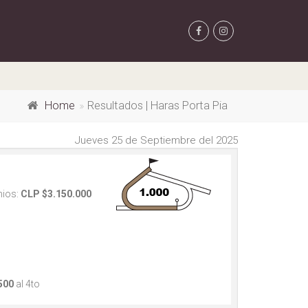
Home
Resultados | Haras Porta Pia
Jueves 25 de Septiembre del 2025
ios:
CLP $3.150.000
500
al 4to