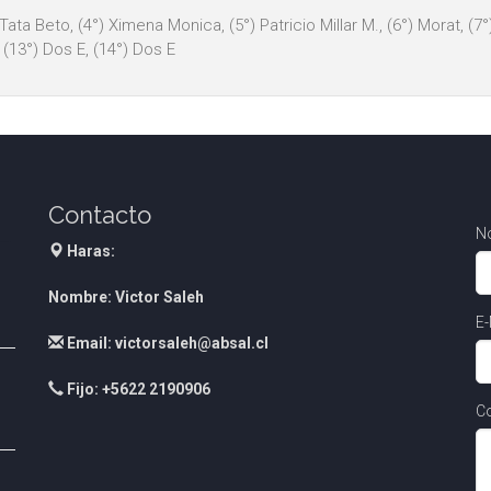
 Tata Beto, (4°) Ximena Monica, (5°) Patricio Millar M., (6°) Morat, (7
 (13°) Dos E, (14°) Dos E
Contacto
N
Haras:
Nombre: Victor Saleh
E-
Email: victorsaleh@absal.cl
Fijo: +5622 2190906
Co