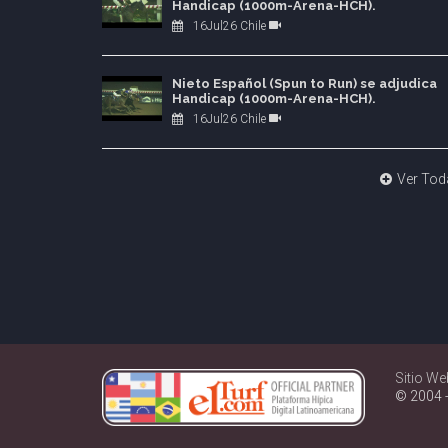
Handicap (1000m-Arena-HCH).
16Jul26 Chile
Nieto Español (Spun to Run) se adjudica
Handicap (1000m-Arena-HCH).
16Jul26 Chile
Ver Tod
Sitio We
© 2004 -