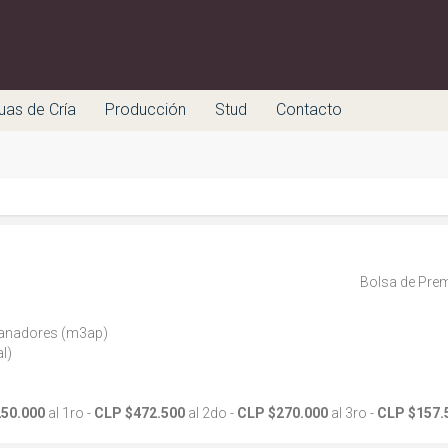
uas de Cría
Producción
Stud
Contacto
Bolsa de Prem
anadores (m3ap)
l)
250.000
al 1ro -
CLP $472.500
al 2do -
CLP $270.000
al 3ro -
CLP $157.