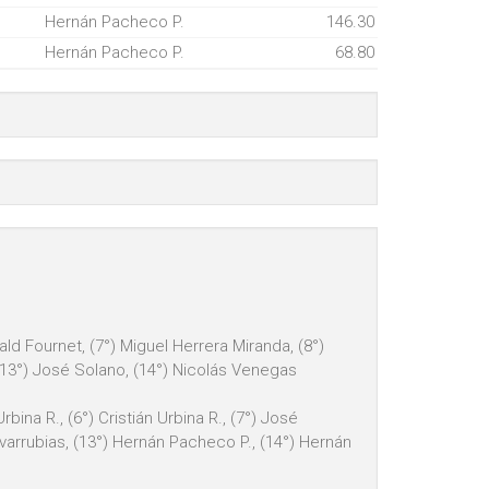
Hernán Pacheco P.
146.30
Hernán Pacheco P.
68.80
nald Fournet, (7°) Miguel Herrera Miranda, (8°)
, (13°) José Solano, (14°) Nicolás Venegas
rbina R., (6°) Cristián Urbina R., (7°) José
ovarrubias, (13°) Hernán Pacheco P., (14°) Hernán