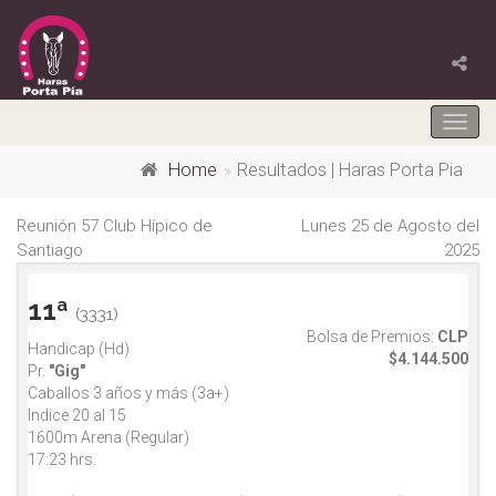
Togg
navig
Home
Resultados | Haras Porta Pia
Reunión 57 Club Hípico de
Lunes 25 de Agosto del
Santiago
2025
11ª
(3331)
Bolsa de Premios:
CLP
Handicap (Hd)
$4.144.500
Pr.
"Gig"
Caballos 3 años y más (3a+)
Indice 20 al 15
1600m Arena (Regular)
17:23 hrs.