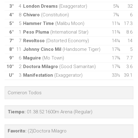
3°
4
London Dreams
(Exaggerator)
5¾
32
4°
8
Chivaro
(Constitution)
7¾
6
5°
5
Hammer Time
(Malibu Moon)
11¼
17.3
6°
1
Peso Pluma
(International Star)
11¾
8.6
7°
7
Revoltoso
(Distorted Economy)
14¼
14
8°
11
Johnny Cinco Mil
(Handsome Tiger)
17¾
5
9°
6
Maguire
(Mo Town)
17¾
7.7
10°
2
Doctora Milagro
(Good Samaritan)
17¾
3.6
U°
3
Manifestation
(Exaggerator)
33½
39.1
Corrieron Todos
Tiempo:
01.38.52 1600m Arena (Regular)
Favorito:
(2)Doctora Milagro