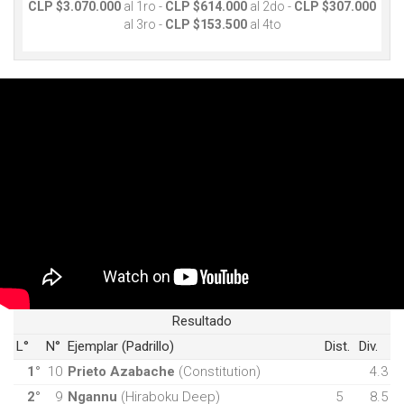
CLP $3.070.000
al 1ro -
CLP $614.000
al 2do -
CLP $307.000
al 3ro -
CLP $153.500
al 4to
Resultado
L°
N°
Ejemplar (Padrillo)
Dist.
Div.
1°
10
Prieto Azabache
(Constitution)
4.3
2°
9
Ngannu
(Hiraboku Deep)
5
8.5