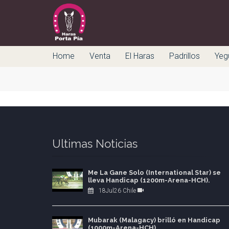
Home
Venta
El Haras
Padrillos
Yeg
Ultimas Noticias
Me La Gane Solo (International Star) se
lleva Handicap (1200m-Arena-HCH).
18Jul26 Chile
Mubarak (Malagacy) brilló en Handicap
(1000m-Arena-HCH).