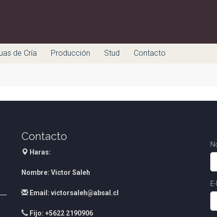
uas de Cría
Producción
Stud
Contacto
Contacto
N
Haras:
Nombre: Victor Saleh
E-
Email: victorsaleh@absal.cl
Fijo: +5622 2190906